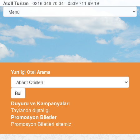
Atoll Turizm
- 0216 346 70 34 - 0539 711 99 19
Yurt içi Otel Arama
Bul
Duyuru ve Kampanyalar:
Taylanda dijital giris kartı _
Promosyon Biletler
Promosyon Biletleri sitemiz