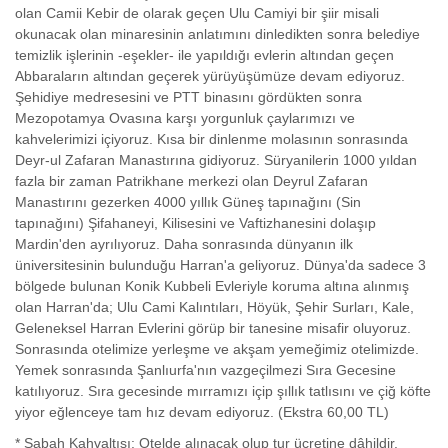
olan Camii Kebir de olarak geçen Ulu Camiyi bir şiir misali
okunacak olan minaresinin anlatımını dinledikten sonra belediye
temizlik işlerinin -eşekler- ile yapıldığı evlerin altından geçen
Abbaraların altından geçerek yürüyüşümüze devam ediyoruz.
Şehidiye medresesini ve PTT binasını gördükten sonra
Mezopotamya Ovasına karşı yorgunluk çaylarımızı ve
kahvelerimizi içiyoruz. Kısa bir dinlenme molasının sonrasında
Deyr-ul Zafaran Manastırına gidiyoruz. Süryanilerin 1000 yıldan
fazla bir zaman Patrikhane merkezi olan Deyrul Zafaran
Manastırını gezerken 4000 yıllık Güneş tapınağını (Sin
tapınağını) Şifahaneyi, Kilisesini ve Vaftizhanesini dolaşıp
Mardin'den ayrılıyoruz. Daha sonrasında dünyanın ilk
üniversitesinin bulunduğu Harran'a geliyoruz. Dünya'da sadece 3
bölgede bulunan Konik Kubbeli Evleriyle koruma altına alınmış
olan Harran'da; Ulu Cami Kalıntıları, Höyük, Şehir Surları, Kale,
Geleneksel Harran Evlerini görüp bir tanesine misafir oluyoruz.
Sonrasında otelimize yerleşme ve akşam yemeğimiz otelimizde.
Yemek sonrasında Şanlıurfa'nın vazgeçilmezi Sıra Gecesine
katılıyoruz. Sıra gecesinde mırramızı içip şıllık tatlısını ve çiğ köfte
yiyor eğlenceye tam hız devam ediyoruz. (Ekstra 60,00 TL)
* Sabah Kahvaltısı: Otelde alınacak olup tur ücretine dâhildir.