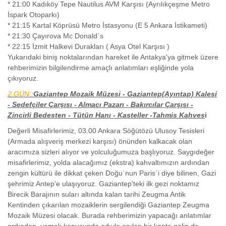
* 21:00 Kadıköy Tepe Nautilus AVM Karşısı (Ayrılıkçeşme Metro
İspark Otoparkı)
* 21:15 Kartal Köprüsü Metro İstasyonu (E 5 Ankara İstikameti)
* 21:30 Çayırova Mc Donald`s
* 22:15 İzmit Halkevi Durakları ( Asya Otel Karşısı )
Yukarıdaki biniş noktalarından hareket ile Antakya'ya gitmek üzere
rehberimizin bilgilendirme amaçlı anlatımları eşliğinde yola
çıkıyoruz.
2.GÜN
:
Gaziantep Mozaik Müzesi - Gaziantep(Ayıntap) Kalesi
- Sedefçiler Çarşısı - Almacı Pazarı - Bakırcılar Çarşısı -
Zincirli Bedesten - Tütün Hanı - Kasteller -Tahmis Kahves
i
Değerli Misafirlerimiz, 03.00 Ankara Söğütözü Ulusoy Tesisleri
(Armada alışveriş merkezi karşısı) önünden kalkacak olan
aracımıza sizleri alıyor ve yolculuğumuza başlıyoruz. Saygıdeğer
misafirlerimiz, yolda alacağımız (ekstra) kahvaltımızın ardından
zengin kültürü ile dikkat çeken Doğu`nun Paris`i diye bilinen, Gazi
şehrimiz Antep'e ulaşıyoruz. Gaziantep'teki ilk gezi noktamız
Birecik Barajının suları altında kalan tarihi Zeugma Antik
Kentinden çıkarılan mozaiklerin sergilendiği Gaziantep Zeugma
Mozaik Müzesi olacak. Burada rehberimizin yapacağı anlatımlar