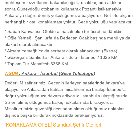
muhteşem lezzetlerine bakabileceğiniz ocakbaşında aldıktan
sonra Güneydoğu otobanını kullanarak Pozantı istikametiyle
Ankara'ya doğru dönüş yolculuğumuza başlıyoruz. Not: Bu akşam
herhangi bir otel konaklaması yoktur. Gece yolculuğu yapılacaktır.
* Sabah Kahvaltısı: Otelde alınacak olup tur ücretine dâhildir.
* Öğle Yemeği: Şanlıurfa`da Dedecan Ocak başında menü ya da
alakart olarak alınacaktır.
* Akşam Yemeği: Yolda serbest olarak alınacaktır. (Ekstra)
* Güzergâh: Şanlıurfa - Ankara - Bolu - İstanbul / 1325 KM
* Toplam Tur Mesafesi: 3368 KM
7.GÜN
: Ankara - İstanbul (Gece Yolculuğu)
Değerli Misafirlerimiz; Gecenin ilerleyen saatlerinde Ankara'ya
ulaşıyor ve Ankara'dan katılan misafirlerimizi bırakıp İstanbul'a
doğru yolculuğumuza devam ediyoruz. İstanbul'a ulaştığımızda
Sizleri almış olduğumuz kalkış noktalarında bırakıyoruz.
Misafirlerimizin güvenliği açısından almış olduğumuz noktalar
dışında başka bir durak noktasında bırakamıyoruz.
KONAKLAMA OTELİ Standart Şehir Otelleri