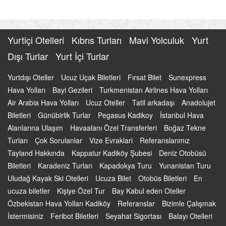
Yurtiçi Otelleri
Kıbrıs Turları
Mavi Yolculuk
Yurt
Dışı Turlar
Yurt İçi Turlar
Yurtdışı Oteller
Ucuz Uçak Biletleri
Fırsat Bilet
Sunexpress
Hava Yolları
Bayi Gezileri
Turkmenistan Airlines Hava Yolları
Air Arabia Hava Yolları
Ucuz Oteller
Tatil arkadaşı
Anadolujet
Biletleri
Günübirlik Turlar
Pegasus Kadikoy
İstanbul Hava
Alanlarına Ulaşım
Havaalanı Özel Transferleri
Boğaz Tekne
Turları
Çok Sorulanlar
Vize Evraklari
Referanslarımız
Tayland Hakkında
Kappatur Kadiköy Şubesi
Deniz Otobüsü
Biletleri
Karadeniz Turları
Kapadokya Turu
Yunanistan Turu
Uludağ Kayak Ski Otelleri
Ucuza Bilet
Otobüs Biletleri
En
ucuza biletler
Kişiye Özel Tur
Bay Kabul eden Oteller
Özbekistan Hava Yolları Kadiköy
Referanslar
Bizimle Çalışmak
İstermisiniz
Feribot Biletleri
Seyahat Sigortası
Balayı Otelleri