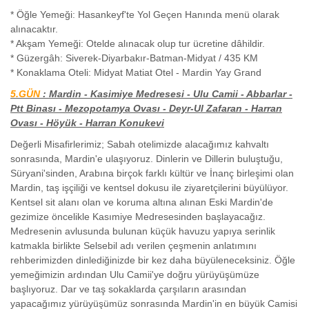
* Öğle Yemeği: Hasankeyf'te Yol Geçen Hanında menü olarak
alınacaktır.
* Akşam Yemeği: Otelde alınacak olup tur ücretine dâhildir.
* Güzergâh: Siverek-Diyarbakır-Batman-Midyat / 435 KM
* Konaklama Oteli: Midyat Matiat Otel - Mardin Yay Grand
5.GÜN
: Mardin - Kasimiye Medresesi - Ulu Camii - Abbarlar -
Ptt Binası - Mezopotamya Ovası - Deyr-Ul Zafaran - Harran
Ovası - Höyük - Harran Konukevi
Değerli Misafirlerimiz; Sabah otelimizde alacağımız kahvaltı
sonrasında, Mardin'e ulaşıyoruz. Dinlerin ve Dillerin buluştuğu,
Süryani'sinden, Arabına birçok farklı kültür ve İnanç birleşimi olan
Mardin, taş işçiliği ve kentsel dokusu ile ziyaretçilerini büyülüyor.
Kentsel sit alanı olan ve koruma altına alınan Eski Mardin'de
gezimize öncelikle Kasımiye Medresesinden başlayacağız.
Medresenin avlusunda bulunan küçük havuzu yapıya serinlik
katmakla birlikte Selsebil adı verilen çeşmenin anlatımını
rehberimizden dinlediğinizde bir kez daha büyüleneceksiniz. Öğle
yemeğimizin ardından Ulu Camii'ye doğru yürüyüşümüze
başlıyoruz. Dar ve taş sokaklarda çarşıların arasından
yapacağımız yürüyüşümüz sonrasında Mardin'in en büyük Camisi