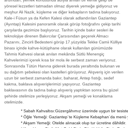
ardından, yemek konusunda adıyla anılan bir kente gelip de
yöresel lezzetleri tatmadan olmaz diyerek yemeğe gidiyoruz ve
meşhur Ali Nazik, küşleme ve diğer kebapların tadına bakıyoruz.
Kale-i Füsun ya da Kefen Kalesi olarak adlandırılan Gaziantep
(Ayıntap) Kalesini panoramik olarak görüp fotoğrafını çekip tarihi
çarşılarda gezimize başlıyoruz. Tarihin içinde bakır sesleri ile
teknolojiye direnen Bakırcılar Çarsısından geçerek Almacı
Pazarını, Zincirli Bedesteni görüp 17.yüzyılda Tekke Camii Külliye
binası içinde kahve-kütüphane olarak kullanılan günümüzde
Tahmis Kahvesi olarak anılan mekânda Sütlü Menengiç
Kahvelerimizi içerek kısa bir mola ile serbest zaman veriyoruz.
Sonrasında Tütün Hanına giderek burada yeraltında bulunan ve
su dağıtım şebekesi olan kastelleri görüyoruz. Alışveriş için verilen
uzun bir serbest zamanda bakır, baharat, Antep fıstığı, sedef
kakma, baklava alışverişlerimizi yapıyoruz. Gaziantep
baklavasının da tadına bakıp alışveriş yaptıktan sonra bu güzel
şehirde otelimize yerleşiyoruz. Akşam yemeği ve konaklama
otelimizde.
* Sabah Kahvaltısı:Güzergâhımız üzerinde uygun bir tesiste 
* Öğle Yemeği: Gaziantep`te Küşleme Kebaphan`da menü ya 
* Akşam Yemeği: Otelde alınacak olup tur ücretine dâhildir.