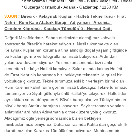
* Konaklama Oteli: Met Gold Otel - Büyük Veliç Otel - Ded
* Güzergâh: İstanbul - Adana - Gaziantep / 1150 KM
3.GÜN
: Birecik - Kelaynak Kuşları - Halfeti Tekne Turu - Fırat
Nehri - Rum Kale Atatürk Barajı - Adıyaman - Arsemia -
Cendere Köprüsü - Karakuş Tümülüs`ü - Nemrut Dağı
Değerli Misafirlerimiz; Sabah otelimizde alacağımız kahvaltı
sonrasında Birecik'e hareket ediyoruz. Nesli tükenmekte olan
Kelaynak Kuşlarının koruma altına alındığı doğal yaşam çiftliğinde
bu kuşları görme ve fotoğraflama fırsatı buluyoruz. Ardından
yolumuza devam ediyoruz. Yolumuzun sonunda bizi sanki
cennetten bir köşe Halfeti karşılıyor. Sular altında kalmış Halfeti
de Fırat Nehrinin kenarında bizi bekleyen teknemiz ile güzel bir
yolculuğa çıkıyoruz. Tekne turumuza eski bir yerleşim birimi olan
Rum Kale'nin kalıntılarını görme fırsatı bulacağız. Tekne turumuzu
tamamlıyor ve Siyah gülleriyle ünlü Halfeti'ye çıkıyoruz. Halfeti'den
ayrıldıktan sonra dünyanın 6. Büyük barajı olan ve Türkiye`nin en
büyük barajı Atatürk barajına ulaşıyoruz. Seyir terasında yapılan
anlatımlar ardından Adıyaman'a gitmek üzere yola çıkıyoruz.
Alacağımız öğle yemeği sonrasında bizleri bekleyen
minibüslerimize biniyoruz. Daha sonrasında Kahta dan geçerek ilk
durağımız olan Karakuş Tümülüsüne geliyoruz. Muhteşem bir