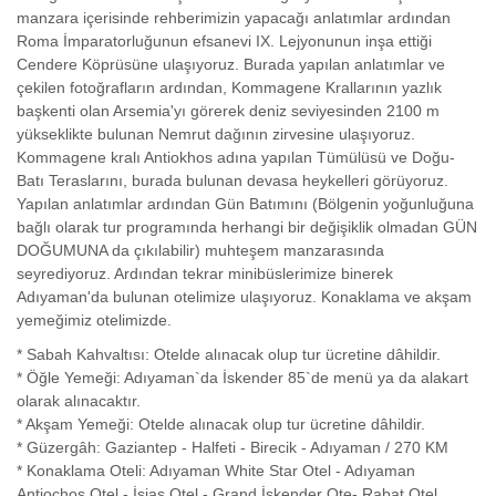
manzara içerisinde rehberimizin yapacağı anlatımlar ardından
Roma İmparatorluğunun efsanevi IX. Lejyonunun inşa ettiği
Cendere Köprüsüne ulaşıyoruz. Burada yapılan anlatımlar ve
çekilen fotoğrafların ardından, Kommagene Krallarının yazlık
başkenti olan Arsemia'yı görerek deniz seviyesinden 2100 m
yükseklikte bulunan Nemrut dağının zirvesine ulaşıyoruz.
Kommagene kralı Antiokhos adına yapılan Tümülüsü ve Doğu-
Batı Teraslarını, burada bulunan devasa heykelleri görüyoruz.
Yapılan anlatımlar ardından Gün Batımını (Bölgenin yoğunluğuna
bağlı olarak tur programında herhangi bir değişiklik olmadan GÜN
DOĞUMUNA da çıkılabilir) muhteşem manzarasında
seyrediyoruz. Ardından tekrar minibüslerimize binerek
Adıyaman'da bulunan otelimize ulaşıyoruz. Konaklama ve akşam
yemeğimiz otelimizde.
* Sabah Kahvaltısı: Otelde alınacak olup tur ücretine dâhildir.
* Öğle Yemeği: Adıyaman`da İskender 85`de menü ya da alakart
olarak alınacaktır.
* Akşam Yemeği: Otelde alınacak olup tur ücretine dâhildir.
* Güzergâh: Gaziantep - Halfeti - Birecik - Adıyaman / 270 KM
* Konaklama Oteli: Adıyaman White Star Otel - Adıyaman
Antiochos Otel - İsias Otel - Grand İskender Ote- Rabat Otel