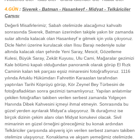
4.GÜN
:
Siverek - Batman - Hasankeyf - Midyat - Telkâriciler
Çarşısı
Değerli Misafirlerimiz; Sabah otelimizde alacağımız kahvaltı
sonrasında Siverek, Batman üzerinden takiple yakın bir zamanda
sular altında kalacak olan Hasankeyf`e gitmek için yola çıkıyoruz.
Dicle Nehri üzerine kurulacak olan Ilısu Barajı nedeniyle sular
altında kalacak olan şehirde Yeni Saray, Mescit, Gözetleme
Kulesi, Büyük Saray, Zekât Kuyusu, Ulu Cami, Mağaralar gezimizi
Kale bölümü kapalı olduğundan panoramik olarak görüp El Rızk
Caminin kalan tek parçası eşsiz minaresini fotoğraflıyoruz. 1116
yılında Artuklu Hükümdarı Fahrettin Karaaslan tarafından
yaptırılan Tarihi Köprüyü görüp, Kör Zeynel Bey Türbesini de
fotoğrafladıktan sonra gezimizi tamamlıyoruz. Yapılan anlatımlar
çekilen fotoğrafları takiben verilen serbest zamanda Yolgeçen
Hanında Dibek Kahvesini içmeyi ihmal etmeyin. Sonrasında bu
güzel yerden ayrılarak Midyat'a ulaşıyoruz. İlk durağımız ise
birçok dizinin çekim alanı olan Midyat konukevi olacak. Sivil
mimarinin en güzel örneğini göreceğimiz bu konak ardından
Telkâriciler çarşısında alışveriş için verilen serbest zamanı takiben
otelimize ulaşıyoruz. Konaklama ve akşam yemeğimiz otelimizde.