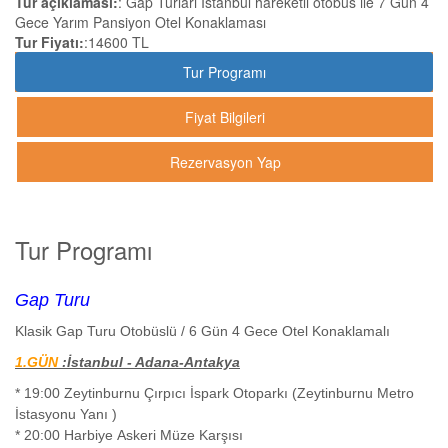
Tur açıklaması:
: Gap Turları Istanbul hareketli otobüs ile 7 Gün 4
Gece Yarım Pansiyon Otel Konaklaması
Tur Fiyatı:
:14600 TL
Tur Programı
Fiyat Bilgileri
Rezervasyon Yap
Tur Programı
Gap Turu
Klasik Gap Turu Otobüslü / 6 Gün 4 Gece Otel Konaklamalı
1.GÜN
:İstanbul - Adana-Antakya
* 19:00 Zeytinburnu Çırpıcı İspark Otoparkı (Zeytinburnu Metro
İstasyonu Yanı )
* 20:00 Harbiye Askeri Müze Karşısı