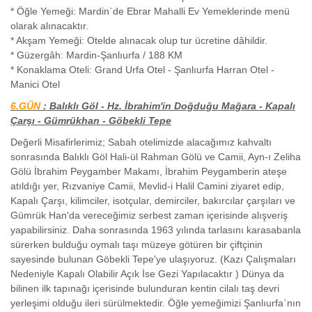
* Öğle Yemeği: Mardin`de Ebrar Mahalli Ev Yemeklerinde menü
olarak alınacaktır.
* Akşam Yemeği: Otelde alınacak olup tur ücretine dâhildir.
* Güzergâh: Mardin-Şanlıurfa / 188 KM
* Konaklama Oteli: Grand Urfa Otel - Şanlıurfa Harran Otel -
Manici Otel
6.GÜN
: Balıklı Göl - Hz. İbrahim'in Doğduğu Mağara - Kapalı
Çarşı - Gümrükhan - Göbekli Tepe
Değerli Misafirlerimiz; Sabah otelimizde alacağımız kahvaltı
sonrasında Balıklı Göl Hali-ül Rahman Gölü ve Camii, Ayn-ı Zeliha
Gölü İbrahim Peygamber Makamı, İbrahim Peygamberin ateşe
atıldığı yer, Rızvaniye Camii, Mevlid-i Halil Camini ziyaret edip,
Kapalı Çarşı, kilimciler, isotçular, demirciler, bakırcılar çarşıları ve
Gümrük Han'da vereceğimiz serbest zaman içerisinde alışveriş
yapabilirsiniz. Daha sonrasında 1963 yılında tarlasını karasabanla
sürerken bulduğu oymalı taşı müzeye götüren bir çiftçinin
sayesinde bulunan Göbekli Tepe'ye ulaşıyoruz. (Kazı Çalışmaları
Nedeniyle Kapalı Olabilir Açık İse Gezi Yapılacaktır ) Dünya da
bilinen ilk tapınağı içerisinde bulunduran kentin cilalı taş devri
yerleşimi olduğu ileri sürülmektedir. Öğle yemeğimizi Şanlıurfa`nın