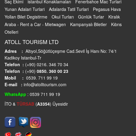
Saç Ekimi
istanbul Konaklamaları
Fenerbahce Mac Turlari
Yunan Adalari Turlari
Adalarda Tatil Turlari
Pegasus Hava
Yolları Bilet Degistirme
Okul Turları
Günlük Turlar
Kiralık
Araba - Rent a Car - Mietwagen
Kampanyalı Biletler
Kıbrıs
Otelleri
ATOLL TOURISM LTD
Adres :
Altıyol,Söğütlüçeşme Cad.Sevil İş Hanı No: 74/1
Kadikoy Istanbul-Tr
Telefon :
(+90) 0216. 346 70 34
Telefon :
(+90)
0850. 360 00 23
Mobil :
0539. 711 99 19
E-mail :
info@atolltourism.com
WhatsApp
: 0539 711 99 19
İTO &
TÜRSAB
(
A3354
) Üyesidir