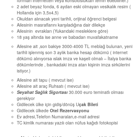
formları internetten veya konsolosluktan temin edebilirler.)
2 adet beyaz fonda, 6 aydan eski olmayan vesikalık resim (
Hollanda için 3,5x4,5)
Okuldan alınacak yeni tarihli, orijinal öğrenci belgesi
Ailesinin masraflarını karşıladığına dair dilekçe
Ailesinin evrakları (Yukarıdaki mesleklere göre)
18 yaş altında ise anne ve babadan muvafakatname
Ailesine ait ,son bakiye 3000-4000 TL meblağ bulunan, yeni
tarihli işlenmiş son 3 aylık banka hesap dökümü ( internet
dökümü alınıyorsa ıslak imza ve kaşeli olmalı – İtalya banka
dökümlerinde , bankadaki imza atan kişinin imza sirkülerini
istiyor.)
Ailesine ait tapu ( mevcut ise)
Ailesine ait araç Ruhsatı ( mevcut ise)
Seyahat Sağlık Sigortası
30.000 euro teminatlı olması
gerekiyor
Gidilecek ülke için gidiş/dönüş U
çak Bileti
Gidilecek ülkede
Otel Rezervasyonu
Ev adresi,Telefon Numaraları,e-mail adresi
TC kimlik numarası yazılı olan nüfus kağıdı fotokopisi