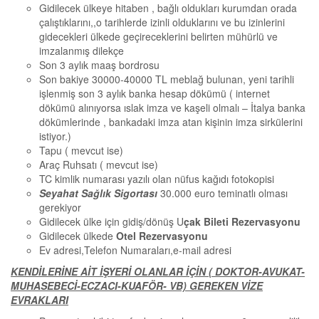
Gidilecek ülkeye hitaben , bağlı oldukları kurumdan orada
çalıştıklarını,,o tarihlerde izinli olduklarını ve bu izinlerini
gidecekleri ülkede geçireceklerini belirten mühürlü ve
imzalanmış dilekçe
Son 3 aylık maaş bordrosu
Son bakiye 30000-40000 TL meblağ bulunan, yeni tarihli
işlenmiş son 3 aylık banka hesap dökümü ( internet
dökümü alınıyorsa ıslak imza ve kaşeli olmalı – İtalya banka
dökümlerinde , bankadaki imza atan kişinin imza sirkülerini
istiyor.)
Tapu ( mevcut ise)
Araç Ruhsatı ( mevcut ise)
TC kimlik numarası yazılı olan nüfus kağıdı fotokopisi
Seyahat Sağlık Sigortası
30.000 euro teminatlı olması
gerekiyor
Gidilecek ülke için gidiş/dönüş U
çak Bileti Rezervasyonu
Gidilecek ülkede
Otel Rezervasyonu
Ev adresi,Telefon Numaraları,e-mail adresi
KENDİLERİNE AİT İŞYERİ OLANLAR İÇİN ( DOKTOR-AVUKAT-
MUHASEBECİ-ECZACI-KUAFÖR- VB) GEREKEN VİZE
EVRAKLARI