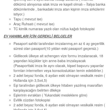
dökümü alınıyorsa ıslak imza ve kaşeli olmalı – İtalya banka
dökümlerinde , bankadaki imza atan kişinin imza sirkülerini
istiyor.)
Tapu ( mevcut ise)
Araç Ruhsatı ( mevcut ise)
TC kimlik numarası yazılı olan nüfus kağıdı fotokopisi
EV HANIMLARI İÇİN GEREKLİ BELGELER
Pasaport sahibi tarafından imzalanmış,en az 6 ay geçerlilik
süresi olan pasaport(10 yıldan eski pasaport geçersiz.)
Gidilecek ülkeye ait schengen vize formu imzalanacak. 18
yaşından küçükler için anne-baba imzalayacak
(Pasaporttaki imza ile aynı olacak, kişsel başvuru yapanlar
formları internetten veya konsolosluktan temin edebilirler.)
2 adet beyaz fonda, 6 aydan eski olmayan vesikalık resim (
Hollanda için 3,5x4,5)
Eşi tarafından gidilecek ülkeye hitaben yazılmış masrafları
karşılayacağını belirten dilekçe
Eşlerinin evrakları ( Yukarıdaki mesleklere göre)
Evlilik cüzdan fotokopisi
2 adet beyaz fonda, 6 aydan eski olmayan vesikalık resim (
Hollanda için 3,5x4,5)