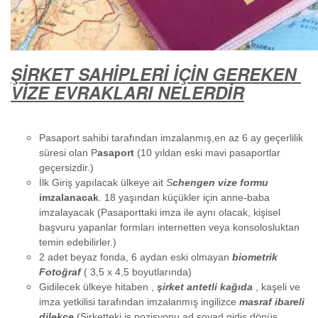
ŞİRKET SAHİPLERİ İÇİN GEREKEN
VİZE EVRAKLARI NELERDİR
Pasaport sahibi tarafından imzalanmış,en az 6 ay geçerlilik
süresi olan P
asaport
(10 yıldan eski mavi pasaportlar
geçersizdir.)
İlk Giriş yapılacak ülkeye ait
S
chengen vize formu
imzalanacak
. 18 yaşından küçükler için anne-baba
imzalayacak (Pasaporttaki imza ile aynı olacak, kişisel
başvuru yapanlar formları internetten veya konsolosluktan
temin edebilirler.)
2 adet beyaz fonda, 6 aydan eski olmayan
biometrik
Fotoğraf
( 3,5 x 4,5 boyutlarında)
Gidilecek ülkeye hitaben ,
şirket antetli kağıda
, kaşeli ve
imza yetkilisi tarafından imzalanmış ingilizce
masraf ibareli
dilekçe
(Şirketteki iş pozisyonu,ad soyad,gidiş dönüş