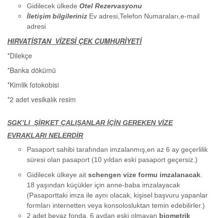
Gidilecek ülkede
Otel Rezervasyonu
İletişim bilgileriniz
Ev adresi,Telefon Numaraları,e-mail
adresi
HIRVATİSTAN VİZESİ ÇEK CUMHURİYETİ
*Dilekçe
*Banka dökümü
*Kimlik fotokobisi
*2 adet vesikalık resim
SGK’LI ŞİRKET ÇALIŞANLAR İÇİN GEREKEN VİZE
EVRAKLARI NELERDİR
Pasaport sahibi tarafından imzalanmış,en az 6 ay geçerlilik
süresi olan pasaport (10 yıldan eski pasaport geçersiz.)
Gidilecek ülkeye ait
schengen vize formu imzalanacak
.
18 yaşından küçükler için anne-baba imzalayacak
(Pasaporttaki imza ile aynı olacak, kişisel başvuru yapanlar
formları internetten veya konsolosluktan temin edebilirler.)
2 adet beyaz fonda, 6 aydan eski olmayan
biometrik