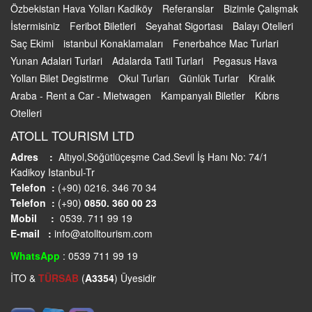
Özbekistan Hava Yolları Kadiköy
Referanslar
Bizimle Çalışmak
İstermisiniz
Feribot Biletleri
Seyahat Sigortası
Balayı Otelleri
Saç Ekimi
istanbul Konaklamaları
Fenerbahce Mac Turlari
Yunan Adalari Turlari
Adalarda Tatil Turlari
Pegasus Hava
Yolları Bilet Degistirme
Okul Turları
Günlük Turlar
Kiralık
Araba - Rent a Car - Mietwagen
Kampanyalı Biletler
Kıbrıs
Otelleri
ATOLL TOURISM LTD
Adres :
Altıyol,Söğütlüçeşme Cad.Sevil İş Hanı No: 74/1
Kadikoy Istanbul-Tr
Telefon :
(+90) 0216. 346 70 34
Telefon :
(+90)
0850. 360 00 23
Mobil :
0539. 711 99 19
E-mail :
info@atolltourism.com
WhatsApp
: 0539 711 99 19
İTO &
TÜRSAB
(
A3354
) Üyesidir