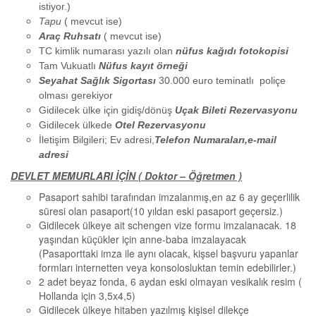
istiyor.)
Tapu
( mevcut ise)
Araç Ruhsatı
( mevcut ise)
TC kimlik numarası yazılı olan
nüfus kağıdı fotokopisi
Tam Vukuatlı
Nüfus kayıt örneği
Seyahat Sağlık Sigortası
30.000 euro teminatlı poliçe
olması gerekiyor
Gidilecek ülke için gidiş/dönüş
Uçak Bileti Rezervasyonu
Gidilecek ülkede
Otel Rezervasyonu
İletişim Bilgileri; Ev adresi,
Telefon Numaraları,e-mail
adresi
DEVLET MEMURLARI İÇİN ( Doktor – Öğretmen )
Pasaport sahibi tarafından imzalanmış,en az 6 ay geçerlilik
süresi olan pasaport(10 yıldan eski pasaport geçersiz.)
Gidilecek ülkeye ait schengen vize formu imzalanacak. 18
yaşından küçükler için anne-baba imzalayacak
(Pasaporttaki imza ile aynı olacak, kişsel başvuru yapanlar
formları internetten veya konsolosluktan temin edebilirler.)
2 adet beyaz fonda, 6 aydan eski olmayan vesikalık resim (
Hollanda için 3,5x4,5)
Gidilecek ülkeye hitaben yazılmış kişisel dilekçe