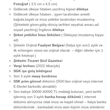
Fotoğraf
( 3,5 cm x 4,5 cm)
Gidilecek ülkeye hitaben yazılmış kişisel
dilekçe
Gidilecek ülkeye hitaben , işyeri tarafından antetli
kağıda,kaşeli ve imza yetkilisi tarafından imzalanmış
(Şirketteki görev,gidiş-dönüş tarihleri seyahat amacı,ad
soyad yazılmış) İngilizce
dilekçe
Şirket yetkilisi İmza Sirküleri
( Dilekçeyi imzalamış kişiye
ait)
Şirketin Orijinal
Faaliyet Belgesi
(İtalya için son1 aylık ve
ilk schengen vizesi ise orijinal olacak – diğer ülkeler için 1
aylık fotokopi )
Şirketin Ticaret Sicil Gazetesi
Vergi levhası
(2022 itibariyle)
SGK işe giriş bildirgesi
Son 3 aylık
maaş bordrosu
SSK prim güncel
dökümü (SGK'dan orijinal veya internet
E-Devlet barkodlu alınabilir)
Son bakiye 30000-40000 TL meblağ bulunan, yeni tarihli
işlenmiş son 3 aylık
banka hesap dökümü
( internet
dökümü alınıyorsa ıslak imza ve kaşeli olmalı – İtalya banka
dökümlerinde , bankadaki imza atan kişinin imza sirkülerini