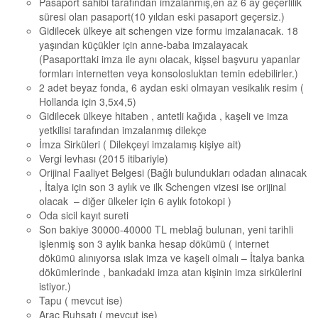
Pasaport sahibi tarafından imzalanmış,en az 6 ay geçerlilik
süresi olan pasaport(10 yıldan eski pasaport geçersiz.)
Gidilecek ülkeye ait schengen vize formu imzalanacak. 18
yaşından küçükler için anne-baba imzalayacak
(Pasaporttaki imza ile aynı olacak, kişsel başvuru yapanlar
formları internetten veya konsolosluktan temin edebilirler.)
2 adet beyaz fonda, 6 aydan eski olmayan vesikalık resim (
Hollanda için 3,5x4,5)
Gidilecek ülkeye hitaben , antetli kağıda , kaşeli ve imza
yetkilisi tarafından imzalanmış dilekçe
İmza Sirküleri ( Dilekçeyi imzalamış kişiye ait)
Vergi levhası (2015 itibariyle)
Orijinal Faaliyet Belgesi (Bağlı bulundukları odadan alınacak
, İtalya için son 3 aylık ve ilk Schengen vizesi ise orijinal
olacak – diğer ülkeler için 6 aylık fotokopi )
Oda sicil kayıt sureti
Son bakiye 30000-40000 TL meblağ bulunan, yeni tarihli
işlenmiş son 3 aylık banka hesap dökümü ( internet
dökümü alınıyorsa ıslak imza ve kaşeli olmalı – İtalya banka
dökümlerinde , bankadaki imza atan kişinin imza sirkülerini
istiyor.)
Tapu ( mevcut ise)
Araç Ruhsatı ( mevcut ise)