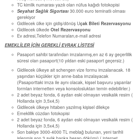
TC kimlik numarası yazılı olan nüfus kağıdı fotokopisi
Seyahat Sağlık Sigortası
30.000 euro teminatlı olması
gerekiyor
Gidilecek ülke için gidiş/dönüş U
çak Bileti Rezervasyonu
Gidilecek ülkede
Otel Rezervasyonu
Ev adresi,Telefon Numaraları,e-mail adresi
EMEKLİLER İÇİN GEREKLİ EVRAK LİSTESİ
Pasaport sahibi tarafından imzalanmış,en az 6 ay geçerlilik
süresi olan pasaport(10 yıldan eski pasaport geçersiz.)
Gidilecek ülkeye ait schengen vize formu imzalanacak. 18
yaşından küçükler için anne-baba imzalayacak
(Pasaporttaki imza ile aynı olacak, kişsel başvuru yapanlar
formları internetten veya konsolosluktan temin edebilirler.)
2 adet beyaz fonda, 6 aydan eski olmayan vesikalık resim (
Hollanda için 3,5x4,5)
Gidilecek ülkeye hitaben yazılmış kişisel dilekçe
Emeklilik cüzdan fotokopisi
2 adet beyaz fonda, 6 aydan eski olmayan vesikalık resim (
Hollanda için 3,5x4,5)
Son bakiye 3000-4000 TL meblağ bulunan, yeni tarihli
işlenmiş son 3 aylık banka hesap dökümü ( internet