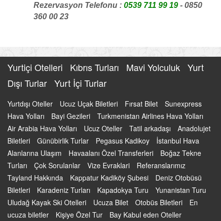
Rezervasyon Telefonu :
0539 711 99 19
- 0850
360 00 23
Yurtiçi Otelleri
Kıbrıs Turları
Mavi Yolculuk
Yurt
Dışı Turlar
Yurt İçi Turlar
Yurtdışı Oteller
Ucuz Uçak Biletleri
Fırsat Bilet
Sunexpress
Hava Yolları
Bayi Gezileri
Turkmenistan Airlines Hava Yolları
Air Arabia Hava Yolları
Ucuz Oteller
Tatil arkadaşı
Anadolujet
Biletleri
Günübirlik Turlar
Pegasus Kadikoy
İstanbul Hava
Alanlarına Ulaşım
Havaalanı Özel Transferleri
Boğaz Tekne
Turları
Çok Sorulanlar
Vize Evraklari
Referanslarımız
Tayland Hakkında
Kappatur Kadiköy Şubesi
Deniz Otobüsü
Biletleri
Karadeniz Turları
Kapadokya Turu
Yunanistan Turu
Uludağ Kayak Ski Otelleri
Ucuza Bilet
Otobüs Biletleri
En
ucuza biletler
Kişiye Özel Tur
Bay Kabul eden Oteller