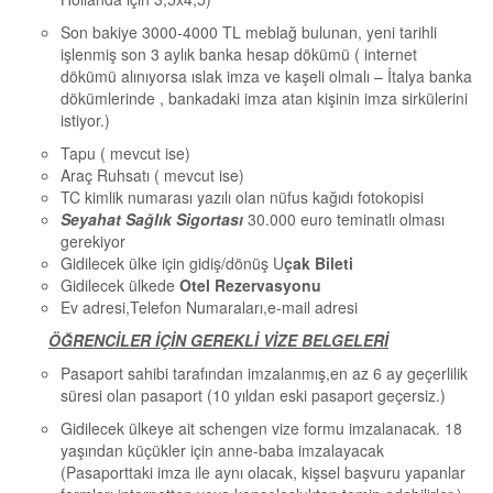
Son bakiye 3000-4000 TL meblağ bulunan, yeni tarihli
işlenmiş son 3 aylık banka hesap dökümü ( internet
dökümü alınıyorsa ıslak imza ve kaşeli olmalı – İtalya banka
dökümlerinde , bankadaki imza atan kişinin imza sirkülerini
istiyor.)
Tapu ( mevcut ise)
Araç Ruhsatı ( mevcut ise)
TC kimlik numarası yazılı olan nüfus kağıdı fotokopisi
Seyahat Sağlık Sigortası
30.000 euro teminatlı olması
gerekiyor
Gidilecek ülke için gidiş/dönüş U
çak Bileti
Gidilecek ülkede
Otel Rezervasyonu
Ev adresi,Telefon Numaraları,e-mail adresi
ÖĞRENCİLER İÇİN GEREKLİ VİZE BELGELERİ
Pasaport sahibi tarafından imzalanmış,en az 6 ay geçerlilik
süresi olan pasaport (10 yıldan eski pasaport geçersiz.)
Gidilecek ülkeye ait schengen vize formu imzalanacak. 18
yaşından küçükler için anne-baba imzalayacak
(Pasaporttaki imza ile aynı olacak, kişsel başvuru yapanlar