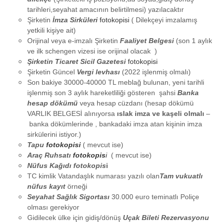
tarihleri,seyahat amacının belirtilmesi) yazılacaktır
Şirketin
İmza Sirküleri
fotokopisi
( Dilekçeyi imzalamış
yetkili kişiye ait)
Orijinal veya e-imzalı Şirketin
Faaliyet Belgesi
(son 1 aylık
ve ilk schengen vizesi ise orijinal olacak )
Şirketin Ticaret Sicil Gazetesi
fotokopisi
Şirketin Güncel
Vergi levhası
(2022 işlenmiş olmalı)
Son bakiye 30000-40000 TL meblağ bulunan, yeni tarihli
işlenmiş son 3 aylık hareketliliği gösteren şahsi
Banka
hesap dökümü
veya hesap cüzdanı (hesap dökümü
VARLIK BELGESİ alınıyorsa
ıslak imza ve kaşeli olmalı
–
banka dökümlerinde , bankadaki imza atan kişinin imza
sirkülerini istiyor.)
Tapu
fotokopisi
( mevcut ise)
Araç Ruhsatı
fotokopis
i
( mevcut ise)
Nüfus Kağıdı fotokopis
i
TC kimlik Vatandaşlık numarası yazılı olan
Tam vukuatlı
nüfus kayıt
örneği
Seyahat Sağlık Sigortası
30.000 euro teminatlı Poliçe
olması gerekiyor
Gidilecek ülke için gidiş/dönüş
Uçak Bileti Rezervasyonu