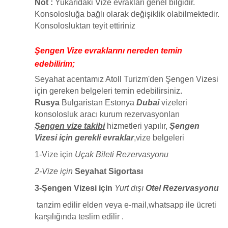
Not :
Yukarıdaki Vize evrakları genel bilgidir.
Konsolosluğa bağlı olarak değişiklik olabilmektedir.
Konsolosluktan teyit ettiriniz
Şengen Vize evraklarını nereden temin
edebilirim;
Seyahat acentamız Atoll Turizm'den Şengen Vizesi
için gereken belgeleri temin edebilirsiniz
.
Rusya
Bulgaristan Estonya
Dubai
vizeleri
konsolosluk aracı kurum rezervasyonları
Şengen
vize takibi
hizmetleri yapılır,
Şengen
Vizesi için gerekli evraklar
,vize belgeleri
1-Vize için
Uçak Bileti Rezervasyonu
2-Vize için
Seyahat Sigortası
3-Şengen Vizesi için
Yurt dışı
Otel Rezervasyonu
tanzim edilir elden veya e-mail,whatsapp ile ücreti
karşılığında teslim edilir .