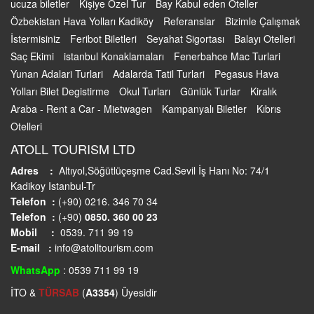
ucuza biletler
Kişiye Özel Tur
Bay Kabul eden Oteller
Özbekistan Hava Yolları Kadiköy
Referanslar
Bizimle Çalışmak
İstermisiniz
Feribot Biletleri
Seyahat Sigortası
Balayı Otelleri
Saç Ekimi
istanbul Konaklamaları
Fenerbahce Mac Turlari
Yunan Adalari Turlari
Adalarda Tatil Turlari
Pegasus Hava
Yolları Bilet Degistirme
Okul Turları
Günlük Turlar
Kiralık
Araba - Rent a Car - Mietwagen
Kampanyalı Biletler
Kıbrıs
Otelleri
ATOLL TOURISM LTD
Adres :
Altıyol,Söğütlüçeşme Cad.Sevil İş Hanı No: 74/1
Kadikoy Istanbul-Tr
Telefon :
(+90) 0216. 346 70 34
Telefon :
(+90)
0850. 360 00 23
Mobil :
0539. 711 99 19
E-mail :
info@atolltourism.com
WhatsApp
: 0539 711 99 19
İTO &
TÜRSAB
(
A3354
) Üyesidir