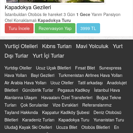
Kapadokya Gezileri
İstanbuldan Otobüs ile hareket 3 Gün
1 Gece
Yarım Pansiyon
Otel Konaklamalı
Kapadokya Turu
Turu İncele
Rezervasyon Yap
3999 TL
Yurtiçi Otelleri
Kıbrıs Turları
Mavi Yolculuk
Yurt
Dışı Turlar
Yurt İçi Turlar
Yurtdışı Oteller
Ucuz Uçak Biletleri
Fırsat Bilet
Sunexpress
Hava Yolları
Bayi Gezileri
Turkmenistan Airlines Hava Yolları
Air Arabia Hava Yolları
Ucuz Oteller
Tatil arkadaşı
Anadolujet
Biletleri
Günübirlik Turlar
Pegasus Kadikoy
İstanbul Hava
Alanlarına Ulaşım
Havaalanı Özel Transferleri
Boğaz Tekne
Turları
Çok Sorulanlar
Vize Evraklari
Referanslarımız
Tayland Hakkında
Kappatur Kadiköy Şubesi
Deniz Otobüsü
Biletleri
Karadeniz Turları
Kapadokya Turu
Yunanistan Turu
Uludağ Kayak Ski Otelleri
Ucuza Bilet
Otobüs Biletleri
En