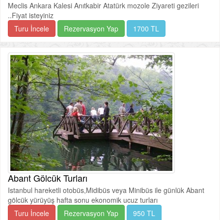
Meclis Ankara Kalesi Anıtkabir Atatürk mozole Ziyareti gezileri
..Fiyat isteyiniz
Turu İncele
Rezervasyon Yap
1700 TL
Abant Gölcük Turları
Istanbul hareketli otobüs,Midibüs veya Minibüs ile günlük Abant
gölcük yürüyüş hafta sonu ekonomik ucuz turları
Turu İncele
Rezervasyon Yap
950 TL