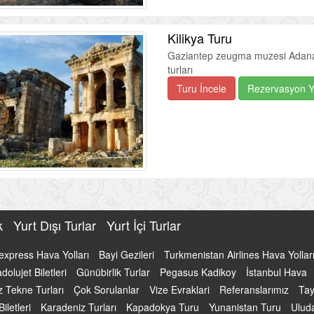
Kilikya Turu
Gaziantep zeugma muzesi Adana M
turları
Turu İncele
Rezervasyon 
uk
Yurt Dışı Turlar
Yurt İçi Turlar
express Hava Yolları
Bayi Gezileri
Turkmenistan Airlines Hava Yollar
dolujet Biletleri
Günübirlik Turlar
Pegasus Kadikoy
İstanbul Hava
 Tekne Turları
Çok Sorulanlar
Vize Evraklari
Referanslarımız
Tay
iletleri
Karadeniz Turları
Kapadokya Turu
Yunanistan Turu
Ulud