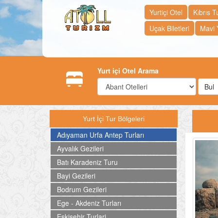
Yurtiçi Otel
Kıbrıs Tu
Uçak Biletleri
Mavi 
Yurt içi Otel Arama
Bul
Yurt İçi Tur Bölgeleri
Adıyaman Urfa Antep Turları
Ayvalık Gezileri
Batı Karadeniz Turu
Bayi Gezileri
Bodrum Gezileri
Ege - Akdeniz Turları
Eskisehir Turlari