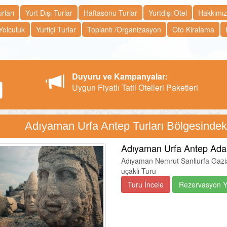
rları
Yurt Dışı Turlar
Haftasonu Turlar
Yurtdışı Otel
Hakkımı
Yolculuk
Yurtiçi Turlar
Toplantı /Organizasyon
Oto Kiralama
Duyuru ve Kampanyalar:
Uygun Fiyatlı Tatil Otelleri Paketleri
Adıyaman Urfa Antep Turları Bölgesindeki
Adıyaman Urfa Antep Ada
Adıyaman Nemrut Sanliurfa Gazi
uçaklı Turu
Turu İncele
Rezervasyon 