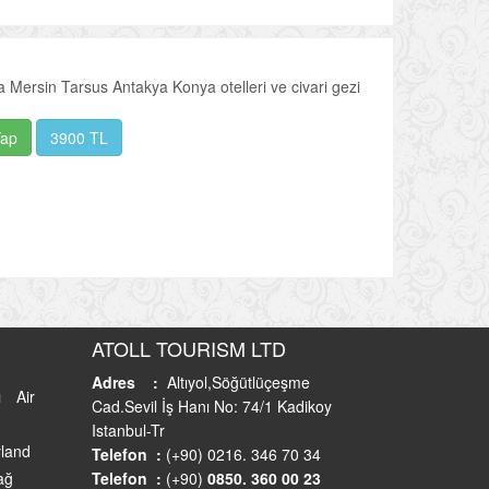
ersin Tarsus Antakya Konya otelleri ve civari gezi
Yap
3900 TL
ATOLL TOURISM LTD
Adres :
Altıyol,Söğütlüçeşme
ı
Air
Cad.Sevil İş Hanı No: 74/1 Kadikoy
Istanbul-Tr
land
Telefon :
(+90) 0216. 346 70 34
ağ
Telefon :
(+90)
0850. 360 00 23