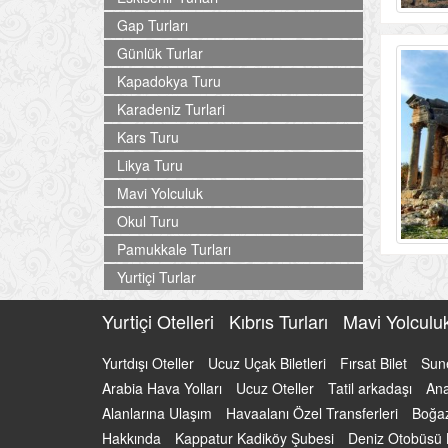
Gap Turları
Günlük Turlar
Kapadokya Turu
Karadeniz Turlari
Kars Turu
Likya Turu
Mavi Yolculuk
Okul Turu
Pamukkale Turları
Yurtiçi Turlar
Yurtiçi Otelleri
Kıbrıs Turları
Mavi Yolcul
Yurtdışı Oteller
Ucuz Uçak Biletleri
Fırsat Bilet
Sun
Arabia Hava Yolları
Ucuz Oteller
Tatil arkadaşı
Ana
Alanlarına Ulaşım
Havaalanı Özel Transferleri
Boğaz
Hakkında
Kappatur Kadiköy Şubesi
Deniz Otobüsü B