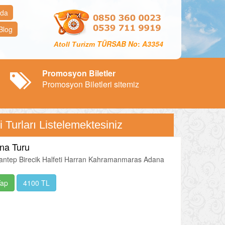
zda
Blog
TÜRSAB No
:
A3354
Atoll Turizm
Promosyon Biletler
Promosyon Biletleri sitemiz
 Turları Listelemektesiniz
na Turu
antep Birecik Halfeti Harran Kahramanmaras Adana
Yap
4100 TL