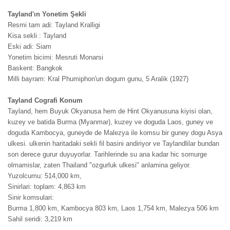
Tayland'ın Yonetim Şekli
Resmi tam adi: Tayland Kralligi
Kisa sekli : Tayland
Eski adi: Siam
Yonetim bicimi: Mesruti Monarsi
Baskent: Bangkok
Milli bayram: Kral Phumiphon'un dogum gunu, 5 Aralik (1927)
Tayland Cografi Konum
Tayland, hem Buyuk Okyanusa hem de Hint Okyanusuna kiyisi olan,
kuzey ve batida Burma (Myanmar), kuzey ve doguda Laos, guney ve
doguda Kambocya, guneyde de Malezya ile komsu bir guney dogu Asya
ulkesi. ulkenin haritadaki sekli fil basini andiriyor ve Taylandlilar bundan
son derece gurur duyuyorlar. Tarihlerinde su ana kadar hic somurge
olmamislar, zaten Thailand "ozgurluk ulkesi" anlamina geliyor.
Yuzolcumu: 514,000 km,
Sinirlari: toplam: 4,863 km
Sinir komsulari:
Burma 1,800 km, Kambocya 803 km, Laos 1,754 km, Malezya 506 km
Sahil seridi: 3,219 km