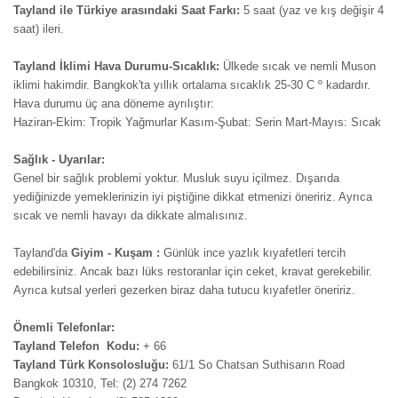
Tayland ile Türkiye arasındaki Saat Farkı:
5 saat (yaz ve kış değişir 4
saat) ileri.
Tayland İklimi Hava Durumu-Sıcaklık:
Ülkede sıcak ve nemli Muson
iklimi hakimdir. Bangkok'ta yıllık ortalama sıcaklık 25-30 C º kadardır.
Hava durumu üç ana döneme ayrılıştır:
Haziran-Ekim: Tropik Yağmurlar Kasım-Şubat: Serin Mart-Mayıs: Sıcak
Sağlık - Uyarılar:
Genel bir sağlık problemi yoktur. Musluk suyu içilmez. Dışarıda
yediğinizde yemeklerinizin iyi piştiğine dikkat etmenizi öneririz. Ayrıca
sıcak ve nemli havayı da dikkate almalısınız.
Tayland'da
Giyim - Kuşam :
Günlük ince yazlık kıyafetleri tercih
edebilirsiniz. Ancak bazı lüks restoranlar için ceket, kravat gerekebilir.
Ayrıca kutsal yerleri gezerken biraz daha tutucu kıyafetler öneririz.
Önemli Telefonlar:
Tayland Telefon Kodu:
+ 66
Tayland Türk Konsolosluğu:
61/1 So Chatsan Suthisarın Road
Bangkok 10310, Tel: (2) 274 7262