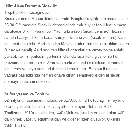
iklim-Hava Durumu-Sicaklik:
Tropikal iklim kusagindadir.
Sicak ve nemli Muson iklimi hakimdir. Bangkok'a yillik ortalama sicaklik
25-30 C º kadardir. Sicaklik derecelerinde cok buyuk farkliliklar olmasa
da ulkede 3 iklim yasaniyor. Yagmurlu sezon (sicak ve islak) Haziran
ayinda basliyor Ekime kadar suruyor. Kuru sezon (sicak ve kuru) Kasim
ile subat arasinda. Mart ayindan Mayisa kadar tam bir sicak iklim hakim
(sicak ve nemli). Asiri sogutan klimali ortamlari ve kuzey bolgelerdeki
yuksek rakimli yerlesim yerlerinin disinda kisa kollu giysiler ile her
mevsimi gecirebilirsiniz. Ama yagmurlu sezonda sirilsiklam olmamak
icin semsiye veya yagmurluk bulundurmak sart. En kotu ihtimalle
yagmur basladiginda hemen ortaya cikan semsiyecilerden alinacak
semsiye problemi cozebilir.
Nufus,yaşam ve Toplum
62 milyonun uzerindeki nufusu ve 517.000 Km2 lik topragi ile Tayland
orta buyuklukte bir ulke. 76 vilayetten olusuyor. Nufusun %80'i
Thailerden, %10'u cinlilerden, %4'u Malezyalilardan ve geri kalan %6'si
da Khmer, Laos, Vietnamlilardan ve digerlerinden olusuyor. Ulkenin
%95'i Budist.