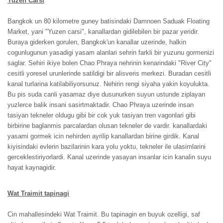
Yuzen Carsi
Bangkok un 80 kilometre guney batisindaki Damnoen Saduak Floating
Market, yani "Yuzen carsi", kanallardan gidilebilen bir pazar yeridir.
Buraya giderken gorulen, Bangkok'un kanallar uzerinde, halkin
cogunlugunun yasadigi yasam alanlari sehrin farkli bir yuzunu gormenizi
saglar. Sehiri ikiye bolen Chao Phraya nehrinin kenarindaki "River City"
cesitli yoresel urunlerinde satildigi bir alisveris merkezi. Buradan cesitli
kanal turlarina katilabiliyorsunuz. Nehirin rengi siyaha yakin koyulukta.
Bu pis suda canli yasamaz diye dusunurken suyun ustunde ziplayan
yuzlerce balik insani sasirtmaktadir. Chao Phraya uzerinde insan
tasiyan tekneler oldugu gibi bir cok yuk tasiyan tren vagonlari gibi
birbirine baglanmis parcalardan olusan tekneler de vardir. kanallardaki
yasami gormek icin nehirden ayrilip kanallardan birine girdik. Kanal
kiyisindaki evlerin bazilarinin kara yolu yoktu, tekneler ile ulasimlarini
gerceklestiriyorlardi. Kanal uzerinde yasayan insanlar icin kanalin suyu
hayat kaynagidir.
Wat Traimit tapinagi
Cin mahallesindeki Wat Traimit. Bu tapinagin en buyuk ozelligi, saf