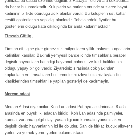
yalnizca bu cadde uzerinde degildir. 2.Pattaya Yolu ve ara sokaklarda
da barlar bulunmaktadir. Kuluplerin ve barlarin onunde yuzlerce hayat
kadininin birlikte oturdugu acik alanlar vardir. Bu kuluplerin ust katlari
cesitli gosterilerinin yapildigi alanlardir. Tabelalardaki fiyatlar bu
gosterilerin oldugu kata cikildiginda bir anda katlanmaktadir.
Timsah Ciftligi
Timsah ciftligine girer girmez sizi milyonlarca yillik taslasmis agaclarin
kalintilari karsilar. Bakimli yemyesil bahce icinde timsahlarla beraber
degisik hayvanlarin barindigi hayvanat bahcesi ve kedi baliklarinin
oldugu yapay bir gol vardir. Ziyaretiniz sirasinda cok yakindan
kaplanlarin ve timsahlarin beslenmelerini izleyebilirsinizTayland'in
klasiklerinden timsahlar ile yapilan gosteriyi de kacirmayin.
Mercan adasi
Mercan Adasi diye anilan Koh Lan adasi Pattaya aciklarindaki 8 ada
arasinda en buyuk iki adadan biridir.. Koh Lan adasinda palmiyeler,
kumsal var ama gelgit olayi yasandigi icin kumsalin yarisi islak ve
degisik deniz hayvanlarinin izi ile doludur. Sahilde birkac kucuk alisveris
yerleri ve yemek yeme yerleri bulunmaktadir.