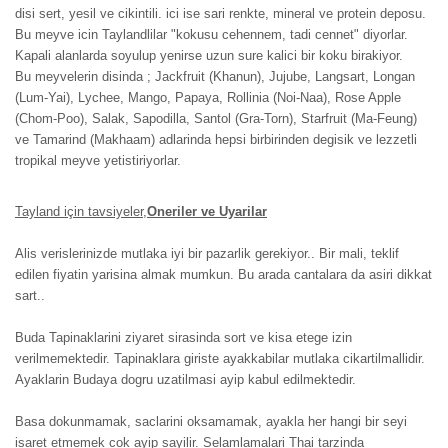
disi sert, yesil ve cikintili. ici ise sari renkte, mineral ve protein deposu.
Bu meyve icin Taylandlilar "kokusu cehennem, tadi cennet" diyorlar.
Kapali alanlarda soyulup yenirse uzun sure kalici bir koku birakiyor.
Bu meyvelerin disinda ; Jackfruit (Khanun), Jujube, Langsart, Longan
(Lum-Yai), Lychee, Mango, Papaya, Rollinia (Noi-Naa), Rose Apple
(Chom-Poo), Salak, Sapodilla, Santol (Gra-Torn), Starfruit (Ma-Feung)
ve Tamarind (Makhaam) adlarinda hepsi birbirinden degisik ve lezzetli
tropikal meyve yetistiriyorlar.
Tayland için tavsiyeler,
Oneriler ve Uyarilar
Alis verislerinizde mutlaka iyi bir pazarlik gerekiyor.. Bir mali, teklif
edilen fiyatin yarisina almak mumkun. Bu arada cantalara da asiri dikkat
sart..
Buda Tapinaklarini ziyaret sirasinda sort ve kisa etege izin
verilmemektedir. Tapinaklara giriste ayakkabilar mutlaka cikartilmallidir.
Ayaklarin Budaya dogru uzatilmasi ayip kabul edilmektedir.
Basa dokunmamak, saclarini oksamamak, ayakla her hangi bir seyi
isaret etmemek cok ayip sayilir. Selamlamalari Thai tarzinda