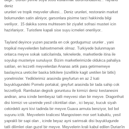
deniz
urunleri ve tropik meyveler ulkesi... Deniz urunleri, restoranin market
bolumunden satin aliniyor, garsonlara pisirme tarzi hakkinda bilgi
veriliyor.. 15 dakika sonra muhtesem bir ziyafet sofrasi musteri icin
hazirlaniyor.. Turistlere kapali sise suyu icmeleri oneriliyor..
Tayland deyince yuzen pazarda en cok gordugumuz urunler , yani
tropikal meyvelerden bahsetmemek olmaz. Turkiyede bulunmayan
onlarca meyve sokak saticilarinda, teknelerde, marketlerde itina ile
soyulup musteriye sunuluyor. Bizim marketlerimizde oldukca pahaliya
satilan, en lezzetli meyvelerdan Ananas artik para getirmemeye
baslayinca ureticiler baska bitkilere (ozellikle kagit uretilen bir bitki)
yonelmisler. Yediklerimiz arasinda greyfurtun en az 2 kati
buyuklugundeki Pomelo portakal, greyfurt arasinda bir tada sahip cok
lezzetliydi. Rambutan degisik goruntusu ile kirmizi deniz kestanesini
andiran, ama icinde bembeyaz tatli meyvesi olan bir meyve. Dragonfruit
disi kirmizi ve uzerinde yesil cikintilari olan , ici beyaz, kucuk siyah
cekirdekli ayni kivi tadinda bir meyve.Guava armuta benziyor, bol bol
suyunu ictik. Meyvelerin kralicesi Mangosteen mor sert kabuklu, yesil
yaprakli bir sapi olan , icinde beyaz ayni sarimsak disi buyuklugunde
tatli dilimleri olan guzel bir meyve. Meyvelerin krali kabul edilen Durian'in