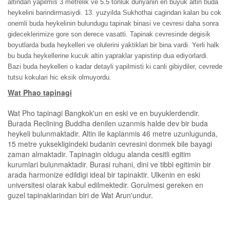
altindan yapilmis 3 metrelik ve 5.5 tonluk dunyanin en buyuk altin buda
heykelini barindirmasiydi. 13. yuzyilda Sukhothai cagindan kalan bu cok
onemli buda heykelinin bulundugu tapinak binasi ve cevresi daha sonra
gideceklerimize gore son derece vasatti. Tapinak cevresinde degisik
boyutlarda buda heykelleri ve olulerini yaktiklari bir bina vardi. Yerli halk
bu buda heykellerine kucuk altin yapraklar yapistirip dua ediyorlardi.
Bazi buda heykelleri o kadar detayli yapilmisti ki canli gibiydiler, cevrede
tutsu kokulari hic eksik olmuyordu.
Wat Phao tapinagi
Wat Pho tapinagi Bangkok'un en eski ve en buyuklerdendir.
Burada Reclining Buddha denilen uzanmis halde dev bir buda
heykeli bulunmaktadir. Altin ile kaplanmis 46 metre uzunlugunda,
15 metre yuksekligindeki budanin cevresini donmek bile bayagi
zaman almaktadir. Tapinagin oldugu alanda cesitli egitim
kurumlari bulunmaktadir. Burasi ruhani, dini ve tibbi egitimin bir
arada harmonize edildigi ideal bir tapinaktir. Ulkenin en eski
universitesi olarak kabul edilmektedir. Gorulmesi gereken en
guzel tapinaklarindan biri de Wat Arun'undur.