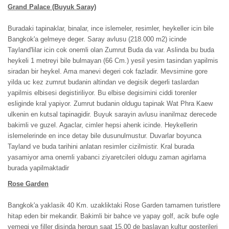
Grand Palace (Buyuk Saray)
Buradaki tapinaklar, binalar, ince islemeler, resimler, heykeller icin bile
Bangkok'a gelmeye deger. Saray avlusu (218.000 m2) icinde
Tayland'lilar icin cok onemli olan Zumrut Buda da var. Aslinda bu buda
heykeli 1 metreyi bile bulmayan (66 Cm.) yesil yesim tasindan yapilmis
siradan bir heykel. Ama manevi degeri cok fazladir. Mevsimine gore
yilda uc kez zumrut budanin altindan ve degisik degerli taslardan
yapilmis elbisesi degistiriliyor. Bu elbise degisimini ciddi torenler
esliginde kral yapiyor. Zumrut budanin oldugu tapinak Wat Phra Kaew
ulkenin en kutsal tapinagidir. Buyuk sarayin avlusu inanilmaz derecede
bakimli ve guzel. Agaclar, cimler hepsi ahenk icinde. Heykellerin
islemelerinde en ince detay bile dusunulmustur. Duvarlar boyunca
Tayland ve buda tarihini anlatan resimler cizilmistir. Kral burada
yasamiyor ama onemli yabanci ziyaretcileri oldugu zaman agirlama
burada yapilmaktadir
Rose Garden
Bangkok'a yaklasik 40 Km. uzakliktaki Rose Garden tamamen turistlere
hitap eden bir mekandir. Bakimli bir bahce ve yapay golf, acik bufe ogle
yemegi ve filler disinda hergun saat 15.00 de baslayan kultur gosterileri