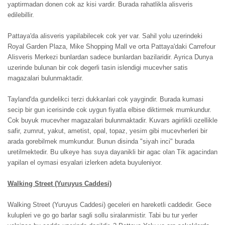
yaptirmadan donen cok az kisi vardir. Burada rahatlikla alisveris
edilebillir.
Pattaya'da alisveris yapilabilecek cok yer var. Sahil yolu uzerindeki
Royal Garden Plaza, Mike Shopping Mall ve orta Pattaya'daki Carrefour
Alisveris Merkezi bunlardan sadece bunlardan bazilaridir. Ayrica Dunya
uzerinde bulunan bir cok degerli tasin islendigi mucevher satis
magazalari bulunmaktadir.
Tayland'da gundelikci terzi dukkanlari cok yaygindir. Burada kumasi
secip bir gun icerisinde cok uygun fiyatla elbise diktirmek mumkundur.
Cok buyuk mucevher magazalari bulunmaktadir. Kuvars agirlikli ozellikle
safir, zumrut, yakut, ametist, opal, topaz, yesim gibi mucevherleri bir
arada gorebilmek mumkundur. Bunun disinda "siyah inci" burada
uretilmektedir. Bu ulkeye has suya dayanikli bir agac olan Tik agacindan
yapilan el oymasi esyalari izlerken adeta buyuleniyor.
Walking Street (Yuruyus Caddesi)
Walking Street (Yuruyus Caddesi) geceleri en hareketli caddedir. Gece
kulupleri ve go go barlar sagli sollu siralanmistir. Tabi bu tur yerler