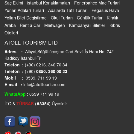
Saç Ekimi
istanbul Konaklamaları
Fenerbahce Mac Turlari
Yunan Adalari Turlari
Adalarda Tatil Turlari
Pegasus Hava
Yolları Bilet Degistirme
Okul Turları
Günlük Turlar
Kiralık
Araba - Rent a Car - Mietwagen
Kampanyalı Biletler
Kıbrıs
Otelleri
ATOLL TOURISM LTD
Adres :
Altıyol,Söğütlüçeşme Cad.Sevil İş Hanı No: 74/1
Kadikoy Istanbul-Tr
Telefon :
(+90) 0216. 346 70 34
Telefon :
(+90)
0850. 360 00 23
Mobil :
0539. 711 99 19
E-mail :
info@atolltourism.com
WhatsApp
: 0539 711 99 19
İTO &
TÜRSAB
(
A3354
) Üyesidir