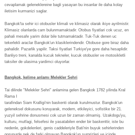
cevaplamak geleneklereine bagli yasayan bu insanlar ile daha kolay
iletisim kurmanizi saglar.
Bangkok'ta sehir ici otobusler klimali ve klimasiz olarak ikiye ayrilmistir.
Klimasiz olanlarda cam bulunmamaktadir. Otobus fiyatlari cok ucuz, en
pahali mesafe yarim dolar bile tutmamaktadir. Tuk-Tuk denen uc
tekerlekli araclar Bangkok'un klasiklerindendir. Otobuse gore biraz daha
pahalidir. Pazarlik yapilir. Taksi fiyatlari Turkiye'ye gore daha hesaplidir.
Banliyo treni, kanalda kucuk tekneler, kucuk otobusler ve motosikletli
taksiler de ulasima yardimci oluyorlar.
Bangkok, kelime anlamı Melekler Sehri
Tai dilinde "Melekler Sehri" anlamina gelen Bangkok 1782 yilinda Kral
Rama I
tarafindan Siam Kralligi'nin baskenti olarak kurulmustur. Bangkok'un
geleneksel dokusunu koruyarak, modern, etkileyici, sofistike bir 21.
yuzyil sehrine donusmesi cok uzun bir zaman olmamiş. Uzakdogu'yu,
kulturu, mutfagi, felsefesi ile yasatabilen ender bir baskenttir, iste bu
nedenle, gokdelenleri, genis caddeleriyle Bati'nin buyuk sehirlerinden
gorunurde pek de farki olmayan Bangkok'un surprizleri ve icinde