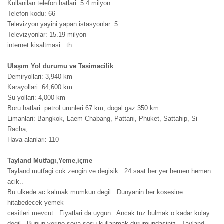
Kullanilan telefon hatlari: 5.4 milyon
Telefon kodu: 66
Televizyon yayini yapan istasyonlar: 5
Televizyonlar: 15.19 milyon
internet kisaltmasi: .th
Ulaşım Yol durumu ve Tasimacilik
Demiryollari: 3,940 km
Karayollari: 64,600 km
Su yollari: 4,000 km
Boru hatlari: petrol urunleri 67 km; dogal gaz 350 km
Limanlari: Bangkok, Laem Chabang, Pattani, Phuket, Sattahip, Si
Racha,
Hava alanlari: 110
Tayland Mutfagı,Yeme,içme
Tayland mutfagi cok zengin ve degisik.. 24 saat her yer hemen hemen
acik..
Bu ulkede ac kalmak mumkun degil.. Dunyanin her kosesine
hitabedecek yemek
cesitleri mevcut.. Fiyatlari da uygun.. Ancak tuz bulmak o kadar kolay
degil.. Bunun yerine soya sosu kullanmak durumundasiniz.. Tayland