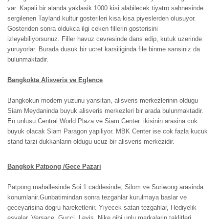
var. Kapali bir alanda yaklasik 1000 kisi alabilecek tiyatro sahnesinde
sergilenen Tayland kultur gosterileri kisa kisa piyeslerden olusuyor.
Gosteriden sonra oldukca ilgi ceken fillerin gosterisini
izleyebiliyorsunuz. Filler havuz cevresinde dans edip, kutuk uzerinde
yuruyorlar. Burada dusuk bir ucret karsiliginda file binme sansiniz da
bulunmaktadir.
Bangkokta Alisveris ve Eglence
Bangkokun modern yuzunu yansitan, alisveris merkezlerinin oldugu
Siam Meydaninda buyuk alisveris merkezleri bir arada bulunmaktadir.
En unlusu Central World Plaza ve Siam Center. ikisinin arasina cok
buyuk olacak Siam Paragon yapiliyor. MBK Center ise cok fazla kucuk
stand tarzi dukkanlarin oldugu ucuz bir alisveris merkezidir.
Bangkok Patpong /Gece Pazari
Patpong mahallesinde Soi 1 caddesinde, Silom ve Suriwong arasinda
konumlanir.Gunbatimindan sonra tezgahlar kurulmaya baslar ve
geceyarisina dogru hareketlenir. Yiyecek satan tezgahlar, Hediyelik
esyalar, Versace, Gucci, Levis, Nike gibi unlu markalarin taklitleri,