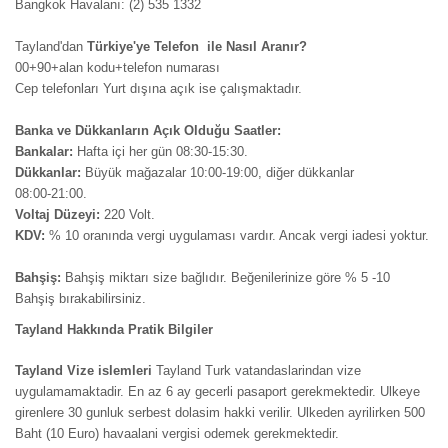
Bangkok Havalanı: (2) 535 1332
Tayland'dan
Türkiye'ye Telefon ile Nasıl Aranır?
00+90+alan kodu+telefon numarası
Cep telefonları Yurt dışına açık ise çalışmaktadır.
Banka ve Dükkanların Açık Olduğu Saatler:
Bankalar:
Hafta içi her gün 08:30-15:30.
Dükkanlar:
Büyük mağazalar 10:00-19:00, diğer dükkanlar
08:00-21:00.
Voltaj Düzeyi:
220 Volt.
KDV:
% 10 oranında vergi uygulaması vardır. Ancak vergi iadesi yoktur.
Bahşiş:
Bahşiş miktarı size bağlıdır. Beğenilerinize göre % 5 -10
Bahşiş bırakabilirsiniz.
Tayland Hakkında Pratik Bilgiler
Tayland Vize islemleri
Tayland Turk vatandaslarindan vize
uygulamamaktadir. En az 6 ay gecerli pasaport gerekmektedir. Ulkeye
girenlere 30 gunluk serbest dolasim hakki verilir. Ulkeden ayrilirken 500
Baht (10 Euro) havaalani vergisi odemek gerekmektedir.