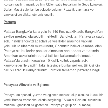
Korsan yazilim, muzik ve film CDleri satis tezgahlari ile Gece kulupleri,
Barlar, Masaj salonlari bu bolgede bulunur. Pazarlik yapmaniz ve
yankesicilere dikkat etmeniz onerilir.
Pattaya
Pattaya Bangkok'a kara yolu ile 140 Km. uzakliktadir. Bangkok'un
sayfiye merkezi olarak bilinmektedir. Bangkok'tan Pattaya'ya sagli,
sollu hindistancevizi agaclari ve yesillikler arasinda yapilan
yolculuk ile ulasmak mumkundur, Gecmiste balikci kasabasi olan
Pattaya'nin bu kadar populer olmasinin ana nedeni zamaninda
Amerikan askerlerinin burayi tatil icin kullanmalari olmustur.
Pattaya'da ulasim kasasina 10 kisilik koltuk yapmis acik
kamyonetler ile yapilir. Taksi isteyince bunlar geliyor. Bir kisi icin
bile bu araci kullaniyorsunuz. ucretleri tamamen pazarliga bagli.
Pattayada Alisveris ve Eglence
Pattaya, su sporlari, yuzme ve eglence merkezi olup oldukca kucuk bir
yerdir.Burada transseksuellerin sergiledigi "Alkazar Revusu" turistlerin
mutlaka ugradiklari bir gosteridir. Pattaya'ya gelip de Tai masaji