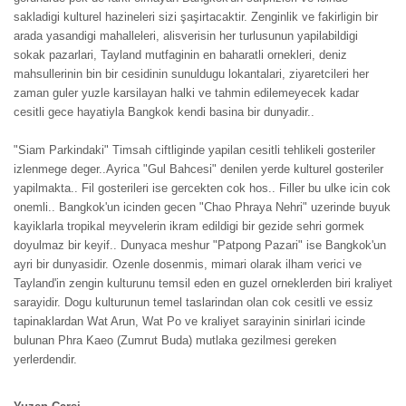
sakladigi kulturel hazineleri sizi şaşirtacaktir. Zenginlik ve fakirligin bir
arada yasandigi mahalleleri, alisverisin her turlusunun yapilabildigi
sokak pazarlari, Tayland mutfaginin en baharatli ornekleri, deniz
mahsullerinin bin bir cesidinin sunuldugu lokantalari, ziyaretcileri her
zaman guler yuzle karsilayan halki ve tahmin edilemeyecek kadar
cesitli gece hayatiyla Bangkok kendi basina bir dunyadir..
"Siam Parkindaki" Timsah ciftliginde yapilan cesitli tehlikeli gosteriler
izlenmege deger..Ayrica "Gul Bahcesi" denilen yerde kulturel gosteriler
yapilmakta.. Fil gosterileri ise gercekten cok hos.. Filler bu ulke icin cok
onemli.. Bangkok'un icinden gecen "Chao Phraya Nehri" uzerinde buyuk
kayiklarla tropikal meyvelerin ikram edildigi bir gezide sehri gormek
doyulmaz bir keyif.. Dunyaca meshur "Patpong Pazari" ise Bangkok'un
ayri bir dunyasidir. Ozenle dosenmis, mimari olarak ilham verici ve
Tayland'in zengin kulturunu temsil eden en guzel orneklerden biri kraliyet
sarayidir. Dogu kulturunun temel taslarindan olan cok cesitli ve essiz
tapinaklardan Wat Arun, Wat Po ve kraliyet sarayinin sinirlari icinde
bulunan Phra Kaeo (Zumrut Buda) mutlaka gezilmesi gereken
yerlerdendir.