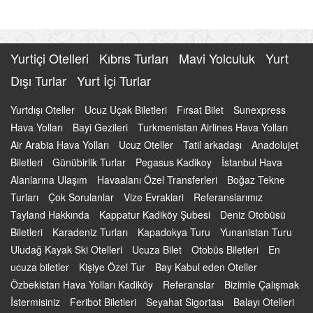
Yurtiçi Otelleri
Kıbrıs Turları
Mavi Yolculuk
Yurt
Dışı Turlar
Yurt İçi Turlar
Yurtdışı Oteller
Ucuz Uçak Biletleri
Fırsat Bilet
Sunexpress
Hava Yolları
Bayi Gezileri
Turkmenistan Airlines Hava Yolları
Air Arabia Hava Yolları
Ucuz Oteller
Tatil arkadaşı
Anadolujet
Biletleri
Günübirlik Turlar
Pegasus Kadikoy
İstanbul Hava
Alanlarına Ulaşım
Havaalanı Özel Transferleri
Boğaz Tekne
Turları
Çok Sorulanlar
Vize Evraklari
Referanslarımız
Tayland Hakkında
Kappatur Kadiköy Şubesi
Deniz Otobüsü
Biletleri
Karadeniz Turları
Kapadokya Turu
Yunanistan Turu
Uludağ Kayak Ski Otelleri
Ucuza Bilet
Otobüs Biletleri
En
ucuza biletler
Kişiye Özel Tur
Bay Kabul eden Oteller
Özbekistan Hava Yolları Kadiköy
Referanslar
Bizimle Çalışmak
İstermisiniz
Feribot Biletleri
Seyahat Sigortası
Balayı Otelleri