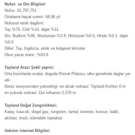
Nufus ve Din Bilgileri
Nufus: 61,797,751
Ortalama hayat suresi: 68.86 yil
Nufusun etnik dagilimi:
Tay %75, Cinli %14, diger %11
Din: Budizm %95, Musluman %3.8, Hiristiyan %0.5, Hindu %0.1, diger
%0.6
Diller: Tay, İngilizce, etnik ve bolgesel lehceler
Okur yazar orani:: %93.8
Tayland Arazi Şekli yapisi:
Orta kisimlarda ovalar, doguda Khorat Platosu, ulke genelinde daglar yer
alir.
Deniz seviyesinden yuksekligi: en alcak noktasi: Tayland Korfezi 0 m
en yuksek noktasi: Doi inthanon 2,576 m
Tayland Doğal Zenginlikleri:
Kalay, kaucuk, dogal gaz, tungsten, tantal, kereste, kursun, balik,
alcitasi, linyit, islenebilir topraklar
iletisim internet Bilgileri