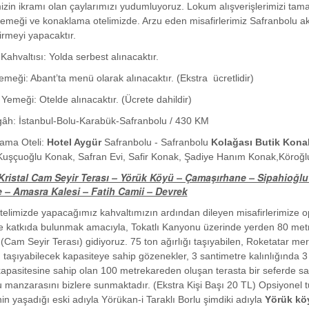
zin ikramı olan çaylarımızı yudumluyoruz. Lokum alışverişlerimizi tama
meği ve konaklama otelimizde. Arzu eden misafirlerimiz Safranbolu akşa
dirmeyi yapacaktır.
Kahvaltısı: Yolda serbest alınacaktır.
emeği: Abant’ta menü olarak alınacaktır. (Ekstra ücretlidir)
Yemeği: Otelde alınacaktır. (Ücrete dahildir)
gâh: İstanbul-Bolu-Karabük-Safranbolu / 430 KM
ama Oteli:
Hotel Aygür
Safranbolu - Safranbolu
Kolağası Butik Kona
Kuşçuoğlu Konak, Safran Evi, Safir Konak, Şadiye Hanım Konak,Köroğ
Kristal Cam Seyir Terası – Yörük Köyü – Çamaşırhane – Sipahioğlu 
 – Amasra Kalesi – Fatih Camii – Devrek
elimizde yapacağımız kahvaltımızın ardından dileyen misafirlerimize o
e katkıda bulunmak amacıyla, Tokatlı Kanyonu üzerinde yerden 80 metr
(Cam Seyir Terası) gidiyoruz. 75 ton ağırlığı taşıyabilen, Roketatar mer
 taşıyabilecek kapasiteye sahip gözenekler, 3 santimetre kalınlığında 
apasitesine sahip olan 100 metrekareden oluşan terasta bir seferde sad
manzarasını bizlere sunmaktadır. (Ekstra Kişi Başı 20 TL) Opsiyonel 
nin yaşadığı eski adıyla Yörükan-i Taraklı Borlu şimdiki adıyla
Yörük k