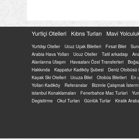
Yurtiçi Otelleri
Kıbrıs Turları
Mavi Yolcul
Yurtdışı Oteller
Ucuz Uçak Biletleri
Fırsat Bilet
Sun
Arabia Hava Yolları
Ucuz Oteller
Tatil arkadaşı
Ana
Alanlarına Ulaşım
Havaalanı Özel Transferleri
Boğaz
Hakkında
Kappatur Kadiköy Şubesi
Deniz Otobüsü B
Kayak Ski Otelleri
Ucuza Bilet
Otobüs Biletleri
En u
Yolları Kadiköy
Referanslar
Bizimle Çalışmak İsterm
istanbul Konaklamaları
Fenerbahce Mac Turlari
Yun
Degistirme
Okul Turları
Günlük Turlar
Kiralık Ara