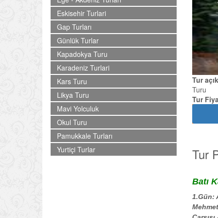
Eskisehir Turlari
Gap Turları
Günlük Turlar
Kapadokya Turu
Karadeniz Turlari
Tur açı
Kars Turu
Turu
Likya Turu
Tur Fiya
Mavi Yolculuk
Okul Turu
Pamukkale Turları
Yurtiçi Turlar
Tur 
Batı 
1.Gün: 
Mehmet 
Çarşısı