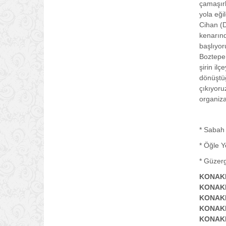
çamaşırh
yola eği
Cihan (D
kenarın
başlıyor
Boztepe,
şirin il
dönüştüğ
çıkıyoru
organiza
* Sabah 
* Öğle Y
* Güzerg
KONAKL
KONAKL
KONAKL
KONAKL
KONAKL