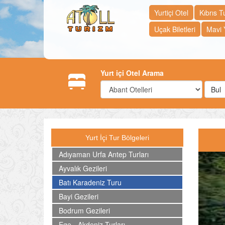
Yurtiçi Otel
Kıbrıs Tu
Uçak Biletleri
Mavi 
Yurt içi Otel Arama
Bul
Yurt İçi Tur Bölgeleri
Adıyaman Urfa Antep Turları
Ayvalık Gezileri
Batı Karadeniz Turu
Bayi Gezileri
Bodrum Gezileri
Ege - Akdeniz Turları