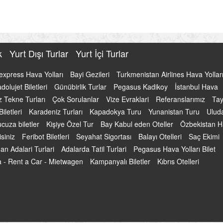
uk
Yurt Dışı Turlar
Yurt İçi Turlar
express Hava Yolları
Bayi Gezileri
Turkmenistan Airlines Hava Yollar
dolujet Biletleri
Günübirlik Turlar
Pegasus Kadikoy
İstanbul Hava
 Tekne Turları
Çok Sorulanlar
Vize Evraklari
Referanslarımız
Tay
iletleri
Karadeniz Turları
Kapadokya Turu
Yunanistan Turu
Ulud
cuza biletler
Kişiye Özel Tur
Bay Kabul eden Oteller
Özbekistan 
isiniz
Feribot Biletleri
Seyahat Sigortası
Balayı Otelleri
Saç Ekimi
an Adalari Turlari
Adalarda Tatil Turlari
Pegasus Hava Yolları Bilet
ba - Rent a Car - Mietwagen
Kampanyalı Biletler
Kıbrıs Otelleri