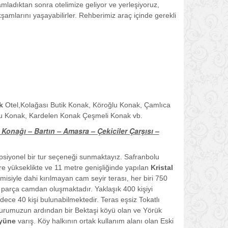
mladıktan sonra otelimize geliyor ve yerleşiyoruz,
mlarını yaşayabilirler. Rehberimiz araç içinde gerekli
k
Otel,Kolağası Butik Konak, Köroğlu Konak, Çamlıca
lu Konak, Kardelen Konak Çeşmeli Konak vb.
Konağı – Bartın – Amasra – Çekiciler Çarşısı –
psiyonel bir tur seçeneği sunmaktayız. Safranbolu
e yükseklikte ve 11 metre genişliğinde yapılan
Kristal
misiyle dahi kırılmayan cam seyir terası, her biri 750
3 parça camdan oluşmaktadır. Yaklaşık 400 kişiyi
ece 40 kişi bulunabilmektedir. Teras eşsiz Tokatlı
turumuzun ardından bir Bektaşi köyü olan ve Yörük
öyüne
varış. Köy halkının ortak kullanım alanı olan Eski