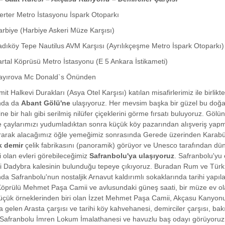
rter Metro İstasyonu İspark Otoparkı
rbiye (Harbiye Askeri Müze Karşısı)
dıköy Tepe Nautilus AVM Karşısı (Ayrılıkçeşme Metro İspark Otoparkı)
rtal Köprüsü Metro İstasyonu (E 5 Ankara İstikameti)
ayırova Mc Donald`s Önünden
mit Halkevi Durakları (Asya Otel Karşısı) katılan misafirlerimiz ile birli
nda da
Abant Gölü'ne
ulaşıyoruz. Her mevsim başka bir güzel bu doğa 
ine bir halı gibi serilmiş nilüfer çiçeklerini görme fırsatı buluyoruz. G
e çaylarımızı yudumladıktan sonra küçük köy pazarından alışveriş yapm
rarak alacağımız öğle yemeğimiz sonrasında Gerede üzerinden Karabük'e
 demir
çelik fabrikasını (panoramik) görüyor ve Unesco tarafından dün
i olan evleri görebileceğimiz
Safranbolu'ya ulaşıyoruz
. Safranbolu'yu 
i Dadybra kalesinin bulunduğu tepeye çıkıyoruz. Buradan Rum ve Türk M
da Safranbolu'nun nostaljik Arnavut kaldırımlı sokaklarında tarihi yap
Köprülü Mehmet Paşa Camii ve avlusundaki güneş saati, bir müze ev o
 küçük örneklerinden biri olan İzzet Mehmet Paşa Camii, Akçasu Kanyonu,
 gelen Arasta çarşısı ve tarihi köy kahvehanesi, demirciler çarşısı, bakır
afranbolu İmren Lokum İmalathanesi ve havuzlu baş odayı görüyoruz. B