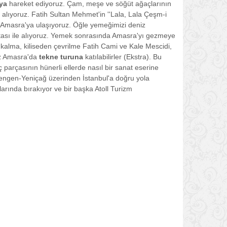
'ya
hareket ediyoruz. Çam, meşe ve söğüt ağaçlarının
 alıyoruz. Fatih Sultan Mehmet'in ''Lala, Lala Çeşm-i
l Amasra'ya ulaşıyoruz. Öğle yemeğimizi deniz
tası ile alıyoruz. Yemek sonrasında Amasra'yı gezmeye
alma, kiliseden çevrilme Fatih Cami ve Kale Mescidi,
miz Amasra'da
tekne turuna
katılabilirler (Ekstra). Bu
ç parçasının hünerli ellerde nasıl bir sanat eserine
engen-Yeniçağ üzerinden İstanbul'a doğru yola
larında bırakıyor ve bir başka Atoll Turizm