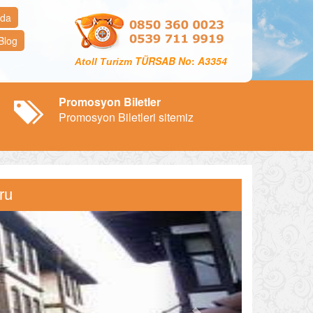
zda
Blog
TÜRSAB No
:
A3354
Atoll Turizm
Promosyon Biletler
Promosyon Biletleri sitemiz
ru
Next