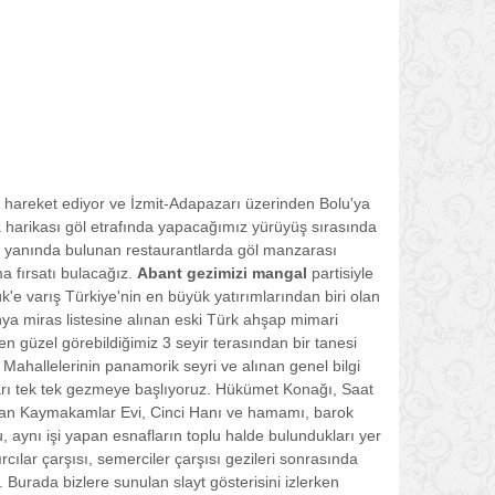
kte hareket ediyor ve İzmit-Adapazarı üzerinden Bolu'ya
harikası göl etrafında yapacağımız yürüyüş sırasında
ölün yanında bulunan restaurantlarda göl manzarası
a fırsatı bulacağız.
Abant gezimizi mangal
partisiyle
 varış Türkiye'nin en büyük yatırımlarından biri olan
ya miras listesine alınan eski Türk ahşap mimari
en güzel görebildiğimiz 3 seyir terasından bir tanesi
ahallelerinin panamorik seyri ve alınan genel bilgi
ıları tek tek gezmeye başlıyoruz. Hükümet Konağı, Saat
lan Kaymakamlar Evi, Cinci Hanı ve hamamı, barok
 aynı işi yapan esnafların toplu halde bulundukları yer
cılar çarşısı, semerciler çarşısı gezileri sonrasında
urada bizlere sunulan slayt gösterisini izlerken