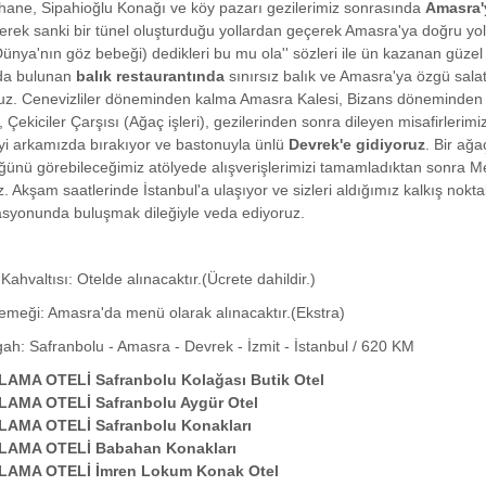
ane, Sipahioğlu Konağı ve köy pazarı gezilerimiz sonrasında
Amasra
lerek sanki bir tünel oluşturduğu yollardan geçerek Amasra'ya doğru yol
ünya'nın göz bebeği) dedikleri bu mu ola'' sözleri ile ün kazanan güze
da bulunan
balık restaurantında
sınırsız balık ve Amasra'ya özgü sala
uz. Cenevizliler döneminden kalma Amasra Kalesi, Bizans döneminden k
 Çekiciler Çarşısı (Ağaç işleri), gezilerinden sonra dileyen misafirleri
çeyi arkamızda bırakıyor ve bastonuyla ünlü
Devrek'e gidiyoruz
. Bir ağa
ünü görebileceğimiz atölyede alışverişlerimizi tamamladıktan sonra M
z. Akşam saatlerinde İstanbul'a ulaşıyor ve sizleri aldığımız kalkış nokta
syonunda buluşmak dileğiyle veda ediyoruz.
Kahvaltısı: Otelde alınacaktır.(Ücrete dahildir.)
emeği: Amasra'da menü olarak alınacaktır.(Ekstra)
ah: Safranbolu - Amasra - Devrek - İzmit - İstanbul / 620 KM
AMA OTELİ Safranbolu Kolağası Butik Otel
AMA OTELİ Safranbolu Aygür Otel
AMA OTELİ Safranbolu Konakları
AMA OTELİ Babahan Konakları
AMA OTELİ İmren Lokum Konak Otel