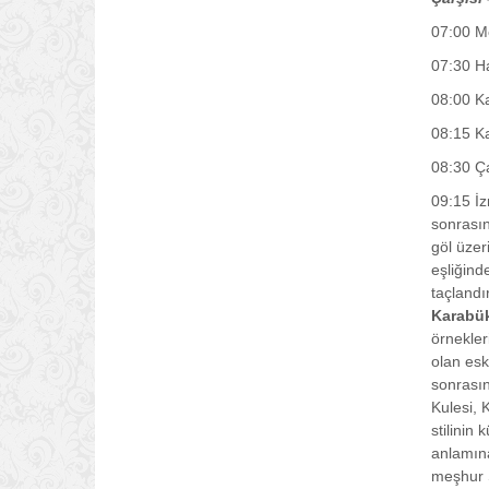
07:00 Me
07:30 Ha
08:00 Ka
08:15 Ka
08:30 Ç
09:15 İz
sonrası
göl üzer
eşliğind
taçlandı
Karabük
örnekler
olan esk
sonrasın
Kulesi, 
stilinin
anlamına
meşhur S