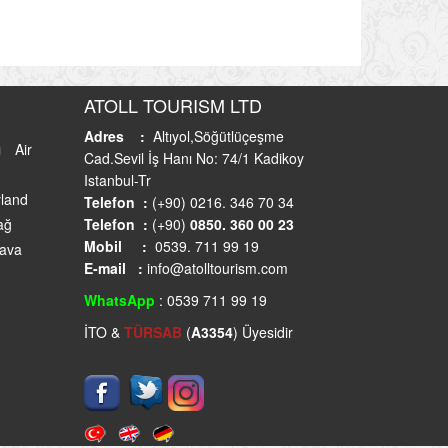
ATOLL TOURISM LTD
Adres :
Altıyol,Söğütlüçeşme
ı
Air
Cad.Sevil İş Hanı No: 74/1 Kadikoy
Istanbul-Tr
land
Telefon :
(+90) 0216. 346 70 34
ağ
Telefon :
(+90)
0850. 360 00 23
Mobil :
0539. 711 99 19
Hava
E-mail :
info@atolltourism.com
WhatsApp
: 0539 711 99 19
İTO &
TÜRSAB
(
A3354
) Üyesidir