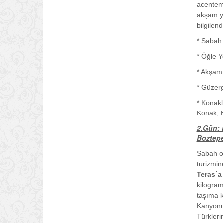
acentemi
akşam ye
bilgilen
* Sabah 
* Öğle Y
* Akşam 
* Güzer
* Konakl
Konak, 
2.Gün: 
Boztepe
Sabah ot
turizmin
Teras`a
kilogram
taşıma k
Kanyonu 
Türkleri