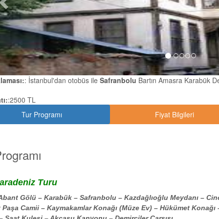
klaması:
: İstanbul'dan otobüs ile
Safranbolu
Bartın Amasra Karabük De
tı:
:2500 TL
Tur Programı
Fiyat Bilgileri
Programı
Karadeniz Turu
Abant Gölü – Karabük – Safranbolu – Kazdağlıoğlu Meydanı – Cinc
Paşa Camii – Kaymakamlar Konağı (Müze Ev) – Hükümet Konağı – 
 – Saat Kulesi – Akçasu Kanyonu – Demirciler Çarşısı