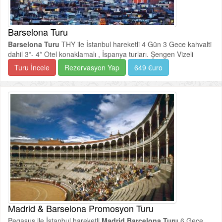
Barselona Turu
Barselona Turu
THY ile İstanbul hareketli 4 Gün 3 Gece kahvalti
dahil 3*- 4* Otel konaklamalı , İspanya turları. Şengen Vizeli
Turu İncele
Rezervasyon Yap
649 €uro
Madrid & Barselona Promosyon Turu
Pegasus ile İstanbul hareketli
Madrid Barcelona Turu
6 Gece