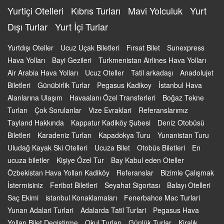
Yurtiçi Otelleri
Kıbrıs Turları
Mavi Yolculuk
Yurt
Dışı Turlar
Yurt İçi Turlar
Yurtdışı Oteller
Ucuz Uçak Biletleri
Fırsat Bilet
Sunexpress
Hava Yolları
Bayi Gezileri
Turkmenistan Airlines Hava Yolları
Air Arabia Hava Yolları
Ucuz Oteller
Tatil arkadaşı
Anadolujet
Biletleri
Günübirlik Turlar
Pegasus Kadikoy
İstanbul Hava
Alanlarına Ulaşım
Havaalanı Özel Transferleri
Boğaz Tekne
Turları
Çok Sorulanlar
Vize Evraklari
Referanslarımız
Tayland Hakkında
Kappatur Kadiköy Şubesi
Deniz Otobüsü
Biletleri
Karadeniz Turları
Kapadokya Turu
Yunanistan Turu
Uludağ Kayak Ski Otelleri
Ucuza Bilet
Otobüs Biletleri
En
ucuza biletler
Kişiye Özel Tur
Bay Kabul eden Oteller
Özbekistan Hava Yolları Kadiköy
Referanslar
Bizimle Çalışmak
İstermisiniz
Feribot Biletleri
Seyahat Sigortası
Balayı Otelleri
Saç Ekimi
istanbul Konaklamaları
Fenerbahce Mac Turlari
Yunan Adalari Turlari
Adalarda Tatil Turlari
Pegasus Hava
Yolları Bilet Degistirme
Okul Turları
Günlük Turlar
Kiralık