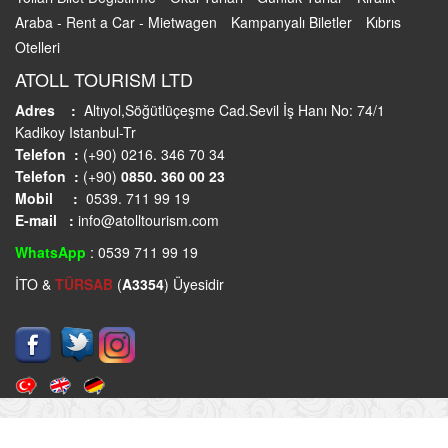
Araba - Rent a Car - Mietwagen
Kampanyalı Biletler
Kıbrıs
Otelleri
ATOLL TOURISM LTD
Adres :
Altıyol,Söğütlüçeşme Cad.Sevil İş Hanı No: 74/1
Kadikoy Istanbul-Tr
Telefon :
(+90) 0216. 346 70 34
Telefon :
(+90)
0850. 360 00 23
Mobil :
0539. 711 99 19
E-mail :
info@atolltourism.com
WhatsApp
: 0539 711 99 19
İTO &
TÜRSAB
(
A3354
) Üyesidir