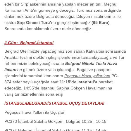
eden bir Sırp askerinin anısına yapılan mezar anıtını, Meçhul
Kahraman Anıtı’nı görmeye gideceğiz. Turumuz sona erdiğinde
dinlenmek üzere Belgrad’a döneceğiz. Dileyen misafirlerimiz ile
ekstra
Sırp Gecesi Turu’
nu gerçekleştireceğiz
(65 Euro)
.
Sonrasında konaklamak üzere otele döneceğiz..
4.Gün: Belgrad-İstanbul
Belgrad Otelimizde yapacağımız son sabah Kahvaltısı sonrasında
Anahtar teslimi otelden çıkış işlemlerimizi tamamlayacağız ve Tur
rehberimizin belirleyeceği saatte
Belgrad Nikola Tesla Hava
limanı
’na
gitmek üzere yola çıkacağız. Bagaj ve pasaport
işlemlerini tamamladıktan sonra
Pegasus Hava yolları’nın
PC-
374 sefer sayılı uçağıyla saat
11:15’de İstanbul’a
hareket
edeceğiz. 14:55’de Istanbul Sabiha Gökçen Havalimanı'na
varış tur hizmetlerinin sona erişi
İSTANBUL/BELGRAD/İSTANBUL UÇUŞ DETAYLARI
Pegasus Hava Yolları ile Uçuşlar
PC373 İstanbul Sabiha Gökçen - Belgrad 10:25 - 10:15
PC374 Belgrad - İstanbul Sabiha Gökçen 11:15 - 14:55