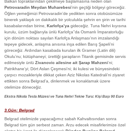
Balkan topraklarından çekilmeye başlamasına neden olan
Petrovaradin Meydan Muharebesi
’nin geçtiği bölgeyi göreceğiz.
Öğlen yemeğimizi Petrovaradin’de yedikten sonra otobüsümüze
binerek yaklaşık on dakikalık bir yolculukla şehrin en şirin ve tarihi
kasabalarından birine,
Karlofça’ya
gideceğiz. Tuna Nehri kıyısına
kurulu, üzüm bağlarıyla ünlü Karlofça’'da Osmanlı İmparatorluğu
için dönüm noktası sayılan Karlofça Anlaşması’nın imzalandığı
tepeye gidecek, anlaşma anısına inşa edilen Barış Şapeli’ni
göreceğiz. Ardından kasabada kurulan ilk Gramer (Latin dili)
Okulu’nu; kütüphaneyi; ürettiği şarapların Titanik gemisinde servis
edilmesiyle ünlü
Zivanovic ailesine ait Şarap Mahzeni
’ni;
Patrikhane’yi; Dört Aslan Çeşmesi’ni; iki kulesi ve bünyesindeki
çarpıcı mozaikleriyle dikkat çeken Aziz Nikolas Katedrali’ni ziyaret
ettikten sonra Belgrad’a, dinlenmek ve konaklamak üzere
otelimize döneceğiz.
Ekstra Nikola Tesla Müzesi ve Tuna Nehri Tekne Turu: Kişi Başı 90 Euro
3.Gün: Belgrad
Belgrad otelimizde yapacağımız sabah Kahvaltısından sonra
Belgrad tüm gün serbest zaman. Arzu edecek misafirlerimize özel