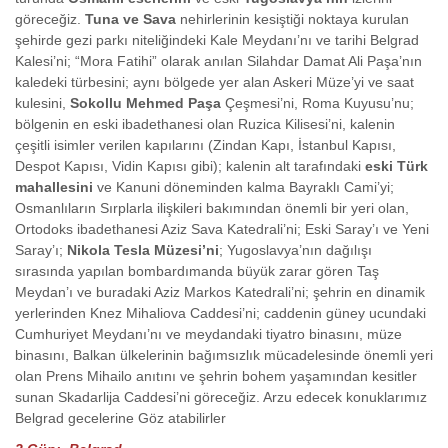
göreceğiz.
Tuna ve Sava
nehirlerinin kesiştiği noktaya kurulan
şehirde gezi parkı niteliğindeki Kale Meydanı’nı ve tarihi Belgrad
Kalesi’ni; “Mora Fatihi” olarak anılan Silahdar Damat Ali Paşa’nın
kaledeki türbesini; aynı bölgede yer alan Askeri Müze’yi ve saat
kulesini,
Sokollu Mehmed Paşa
Çeşmesi’ni, Roma Kuyusu’nu;
bölgenin en eski ibadethanesi olan Ruzica Kilisesi’ni, kalenin
çeşitli isimler verilen kapılarını (Zindan Kapı, İstanbul Kapısı,
Despot Kapısı, Vidin Kapısı gibi); kalenin alt tarafındaki
eski Türk
mahallesini
ve Kanuni döneminden kalma Bayraklı Cami’yi;
Osmanlıların Sırplarla ilişkileri bakımından önemli bir yeri olan,
Ortodoks ibadethanesi Aziz Sava Katedrali’ni; Eski Saray’ı ve Yeni
Saray’ı;
Nikola Tesla Müzesi’ni
; Yugoslavya’nın dağılışı
sırasında yapılan bombardımanda büyük zarar gören Taş
Meydan’ı ve buradaki Aziz Markos Katedrali’ni; şehrin en dinamik
yerlerinden Knez Mihaliova Caddesi’ni; caddenin güney ucundaki
Cumhuriyet Meydanı’nı ve meydandaki tiyatro binasını, müze
binasını, Balkan ülkelerinin bağımsızlık mücadelesinde önemli yeri
olan Prens Mihailo anıtını ve şehrin bohem yaşamından kesitler
sunan Skadarlija Caddesi’ni göreceğiz. Arzu edecek konuklarımız
Belgrad gecelerine Göz atabilirler