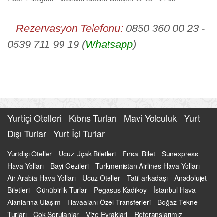
Rezervasyon Telefonu:
0850 360 00 23 -
0539 711 99 19 (
Whatsapp
)
Yurtiçi Otelleri
Kıbrıs Turları
Mavi Yolculuk
Yurt
Dışı Turlar
Yurt İçi Turlar
Yurtdışı Oteller
Ucuz Uçak Biletleri
Fırsat Bilet
Sunexpress
Hava Yolları
Bayi Gezileri
Turkmenistan Airlines Hava Yolları
Air Arabia Hava Yolları
Ucuz Oteller
Tatil arkadaşı
Anadolujet
Biletleri
Günübirlik Turlar
Pegasus Kadikoy
İstanbul Hava
Alanlarına Ulaşım
Havaalanı Özel Transferleri
Boğaz Tekne
Turları
Çok Sorulanlar
Vize Evraklari
Referanslarımız