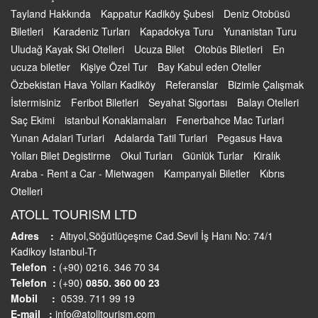
Tayland Hakkında
Kappatur Kadiköy Şubesi
Deniz Otobüsü
Biletleri
Karadeniz Turları
Kapadokya Turu
Yunanistan Turu
Uludağ Kayak Ski Otelleri
Ucuza Bilet
Otobüs Biletleri
En
ucuza biletler
Kişiye Özel Tur
Bay Kabul eden Oteller
Özbekistan Hava Yolları Kadiköy
Referanslar
Bizimle Çalışmak
İstermisiniz
Feribot Biletleri
Seyahat Sigortası
Balayı Otelleri
Saç Ekimi
istanbul Konaklamaları
Fenerbahce Mac Turlari
Yunan Adalari Turlari
Adalarda Tatil Turlari
Pegasus Hava
Yolları Bilet Degistirme
Okul Turları
Günlük Turlar
Kiralık
Araba - Rent a Car - Mietwagen
Kampanyalı Biletler
Kıbrıs
Otelleri
ATOLL TOURISM LTD
Adres :
Altıyol,Söğütlüçeşme Cad.Sevil İş Hanı No: 74/1
Kadikoy Istanbul-Tr
Telefon :
(+90) 0216. 346 70 34
Telefon :
(+90)
0850. 360 00 23
Mobil :
0539. 711 99 19
E-mail :
info@atolltourism.com