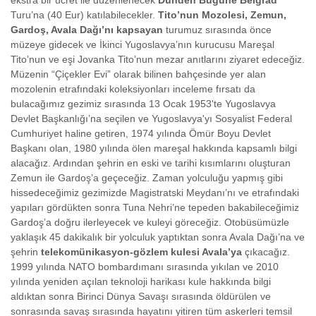
ekstra bir ücret ile düzenlenecek
Dünden Bugüne Belgrad
Turu’na (40 Eur) katılabilecekler.
Tito’nun Mozolesi, Zemun,
Gardoş, Avala Dağı’nı kapsayan
turumuz sırasında önce
müzeye gidecek ve İkinci Yugoslavya’nın kurucusu Mareşal
Tito’nun ve eşi Jovanka Tito’nun mezar anıtlarını ziyaret edeceğiz.
Müzenin “Çiçekler Evi” olarak bilinen bahçesinde yer alan
mozolenin etrafındaki koleksiyonları inceleme fırsatı da
bulacağımız gezimiz sırasında 13 Ocak 1953'te Yugoslavya
Devlet Başkanlığı’na seçilen ve Yugoslavya'yı Sosyalist Federal
Cumhuriyet haline getiren, 1974 yılında Ömür Boyu Devlet
Başkanı olan, 1980 yılında ölen mareşal hakkında kapsamlı bilgi
alacağız. Ardından şehrin en eski ve tarihi kısımlarını oluşturan
Zemun ile Gardoş’a geçeceğiz. Zaman yolculuğu yapmış gibi
hissedeceğimiz gezimizde Magistratski Meydanı’nı ve etrafındaki
yapıları gördükten sonra Tuna Nehri’ne tepeden bakabileceğimiz
Gardoş’a doğru ilerleyecek ve kuleyi göreceğiz. Otobüsümüzle
yaklaşık 45 dakikalık bir yolculuk yaptıktan sonra Avala Dağı’na ve
şehrin
telekomünikasyon-gözlem kulesi Avala’ya
çıkacağız.
1999 yılında NATO bombardımanı sırasında yıkılan ve 2010
yılında yeniden açılan teknoloji harikası kule hakkında bilgi
aldıktan sonra Birinci Dünya Savaşı sırasında öldürülen ve
sonrasında savaş sırasında hayatını yitiren tüm askerleri temsil