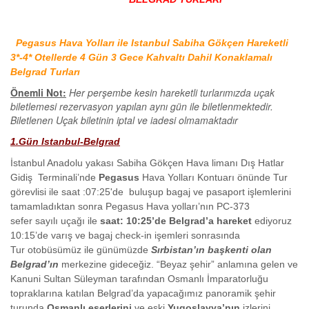
Pegasus Hava Yolları ile Istanbul Sabiha Gökçen Hareketli
3*-4* Otellerde 4 Gün 3 Gece Kahvaltı Dahil Konaklamalı
Belgrad Turları
Önemli Not:
Her perşembe kesin hareketli turlarımızda uçak
biletlemesi rezervasyon yapılan aynı gün ile biletlenmektedir.
Biletlenen Uçak biletinin iptal ve iadesi olmamaktadır
1.Gün Istanbul-Belgrad
İstanbul Anadolu yakası Sabiha Gökçen Hava limanı Dış Hatlar
Gidiş Terminali’nde
Pegasus
Hava Yolları Kontuarı önünde Tur
görevlisi ile saat :07:25'de buluşup bagaj ve pasaport işlemlerini
tamamladıktan sonra Pegasus Hava yolları’nın PC-373
sefer sayılı uçağı ile
saat: 10:25’de Belgrad’a hareket
ediyoruz
10:15’de varış ve bagaj check-in işemleri sonrasında
Tur otobüsümüz ile günümüzde
Sırbistan’ın başkenti olan
Belgrad’ın
merkezine gideceğiz. “Beyaz şehir” anlamına gelen ve
Kanuni Sultan Süleyman tarafından Osmanlı İmparatorluğu
topraklarına katılan Belgrad’da yapacağımız panoramik şehir
turunda
Osmanlı eserlerini
ve eski
Yugoslavya’nın
izlerini