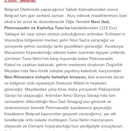
2.Gün: Belgrad
Belgrad Otelimizde yapacağımız Sabah Kahvaltısından sonra
Belgrad tüm gün serbest zaman. Arzu edecek misafirlerimize özel
ekstra bir ücret ile düzenlenecek Öğle Yemekli
Novi Sad,
Petrovaradin ve Karlofça Turu’na
katılabilecekler (115 Eur).
Yaklaşık bir saat süren otobüs yolculuğunun ardından Sırbistan’ın
Voyvodina bölgesinin merkez şehri Novi Sad’a varacağız ve
yürüyerek şehrin sunduğu tarihi güzellikleri göreceğiz. Avusturya-
Macaristan İmparatorluğu etkisini halen üzerinde taşıyan yollarda
yürürken Tuna Nehri’nin karşı kıyısında kalan Petrovaradin
Kalesi’ne uzaktan bakacak; şehrin merkezini oluşturan Özgürlük
Meydanı’nda Neo-Gotik üslupta yapılmış katedrali, karşısındaki
Neo-Rönesans üsluplu belediye binasını,
ikisi arasında duran
ve bölgenin ünlü siyasetçisi Svetozar Miletic’in heykelini
göreceğiz. Meydandan çıkıp biraz daha yürüyerek Piskoposluk
Sarayı’na ulaşacağız. Ardından İkinci Dünya Savaşı’nda tüm
cemaatinin öldürüldüğü Novi Sad Sinagog’unu görecek ve
otobüsümüze binerek Petrovaradin kasabasına geçeceğiz.
Kasabanın Belgrad kapısından geçerek varacağımız, yer altı
tünelleriyle ünlü kalede muhteşem Tuna Nehri manzarasını
izleyecek ve Osmanlı İmparatorluğu’nun yenilgisiyle sonuçlanan,