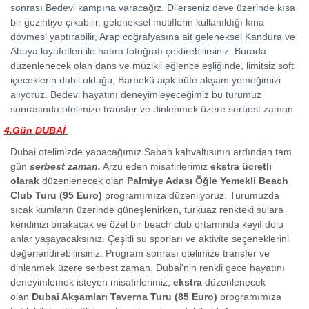
sonrası Bedevi kampına varacağız. Dilerseniz deve üzerinde kısa
bir gezintiye çıkabilir, geleneksel motiflerin kullanıldığı kına
dövmesi yaptırabilir, Arap coğrafyasına ait geleneksel Kandura ve
Abaya kıyafetleri ile hatıra fotoğrafı çektirebilirsiniz. Burada
düzenlenecek olan dans ve müzikli eğlence eşliğinde, limitsiz soft
içeceklerin dahil olduğu, Barbekü açık büfe akşam yemeğimizi
alıyoruz. Bedevi hayatını deneyimleyeceğimiz bu turumuz
sonrasında otelimize transfer ve dinlenmek üzere serbest zaman.
4.Gün
DUBAİ
Dubai otelimizde yapacağımız
Sabah kahvaltısının ardından tam
gün
serbest zaman.
Arzu eden misafirlerimiz
ekstra ücretli
olarak
düzenlenecek olan
Palmiye Adası
Öğle Yemekli Beach
Club Turu (95 Euro)
programımıza düzenliyoruz. Turumuzda
sıcak kumların üzerinde güneşlenirken, turkuaz renkteki sulara
kendinizi bırakacak ve özel bir beach club ortamında keyif dolu
anlar yaşayacaksınız. Çeşitli su sporları ve aktivite seçeneklerini
değerlendirebilirsiniz. Program sonrası otelimize transfer ve
dinlenmek üzere serbest zaman. Dubai'nin renkli gece hayatını
deneyimlemek isteyen misafirlerimiz,
ekstra
düzenlenecek
olan
Dubai Akşamları Taverna Turu
(85 Euro)
programımıza