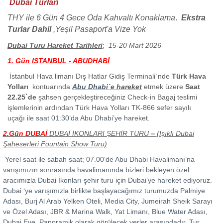
Dubai Turları
THY ile 6 Gün 4 Gece Oda Kahvaltı Konaklama
.
Ekstra
Turlar Dahil
,Yeşil Pasaport'a Vize Yok
Dubai Turu Hareket Tarihleri
;
15-20 Mart 2026
1. Gün ISTANBUL - ABUDHABİ
İstanbul Hava limanı Dış Hatlar Gidiş Terminali`nde
Türk Hava
Yolları
kontuarında
Abu Dhabi
`e hareket
etmek üzere
Saat
22.25`de
şahsen gerçekleştireceğiniz Check-in Bagaj teslimi
işlemlerinin ardından Türk Hava Yolları TK-866 sefer sayılı
uçağı ile
saat 01:30’da Abu Dhabi’ye
hareket.
–
2.Gün DUBAİ
DUBAİ İKONLARI ŞEHİR TURU
(Işıklı Dubai
Şaheserleri Fountain Show Turu)
Yerel saat ile sabah saat; 07.00‘de Abu Dhabi Havalimanı’na
varışımızın sonrasında havalimanında bizleri bekleyen özel
aracımızla Dubai İkonları şehir turu için Dubai’ye hareket ediyoruz.
Dubai ‘ye varışımızla birlikte başlayacağımız turumuzda Palmiye
Adası, Burj Al Arab Yelken Oteli, Media City, Jumeirah Sheik Sarayı
ve Özel Adası, JBR & Marina Walk, Yat Limanı, Blue Water Adası,
Dubai Eye. Panoramik olarak görülecek yerler arasındadır. Tur