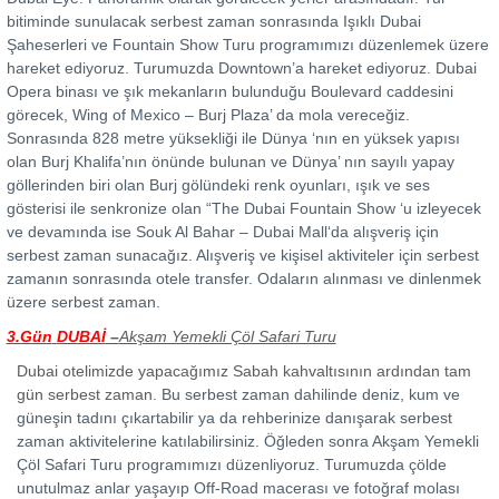
bitiminde sunulacak serbest zaman sonrasında Işıklı Dubai
Şaheserleri ve Fountain Show Turu programımızı düzenlemek üzere
hareket ediyoruz. Turumuzda Downtown’a hareket ediyoruz. Dubai
Opera binası ve şık mekanların bulunduğu Boulevard caddesini
görecek, Wing of Mexico – Burj Plaza’ da mola vereceğiz.
Sonrasında 828 metre yüksekliği ile Dünya ‘nın en yüksek yapısı
olan Burj Khalifa’nın önünde bulunan ve Dünya’ nın sayılı yapay
göllerinden biri olan Burj gölündeki renk oyunları, ışık ve ses
gösterisi ile senkronize olan “The Dubai Fountain Show ‘u izleyecek
ve devamında ise Souk Al Bahar – Dubai Mall‘da alışveriş için
serbest zaman sunacağız. Alışveriş ve kişisel aktiviteler için serbest
zamanın sonrasında otele transfer. Odaların alınması ve dinlenmek
üzere serbest zaman.
3.Gün
DUBAİ
–
Akşam Yemekli Çöl Safari Turu
Dubai otelimizde yapacağımız
Sabah kahvaltısının ardından tam
gün serbest zaman.
Bu serbest zaman dahilinde deniz, kum ve
güneşin tadını çıkartabilir ya da rehberinize danışarak serbest
zaman aktivitelerine katılabilirsiniz. Öğleden sonra Akşam Yemekli
Çöl Safari Turu programımızı düzenliyoruz. Turumuzda çölde
unutulmaz anlar yaşayıp Off-Road macerası ve fotoğraf molası