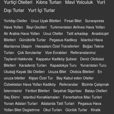
Yurtiçi Otelleri
Kıbrıs Turları
Mavi Yolculuk
Yurt
Dışı Turlar
Yurt İçi Turlar
Yurtdışı Oteller
Ucuz Uçak Biletleri
Fırsat Bilet
Sunexpress
Hava Yolları
Bayi Gezileri
Turkmenistan Airlines Hava Yolları
Air Arabia Hava Yolları
Ucuz Oteller
Tatil arkadaşı
Anadolujet
Biletleri
Günübirlik Turlar
Pegasus Kadikoy
İstanbul Hava
Alanlarına Ulaşım
Havaalanı Özel Transferleri
Boğaz Tekne
Turları
Çok Sorulanlar
Vize Evraklari
Referanslarımız
Tayland Hakkında
Kappatur Kadiköy Şubesi
Deniz Otobüsü
Biletleri
Karadeniz Turları
Kapadokya Turu
Yunanistan Turu
Uludağ Kayak Ski Otelleri
Ucuza Bilet
Otobüs Biletleri
En
ucuza biletler
Kişiye Özel Tur
Bay Kabul eden Oteller
Özbekistan Hava Yolları Kadiköy
Referanslar
Bizimle Çalışmak
İstermisiniz
Feribot Biletleri
Seyahat Sigortası
Balayı Otelleri
Saç Ekimi
istanbul Konaklamaları
Fenerbahce Mac Turlari
Yunan Adalari Turlari
Adalarda Tatil Turlari
Pegasus Hava
Yolları Bilet Degistirme
Okul Turları
Günlük Turlar
Kiralık