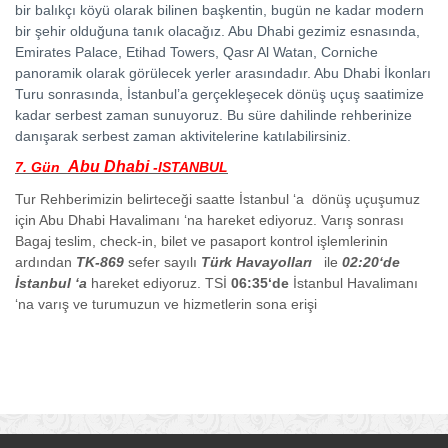
bir balıkçı köyü olarak bilinen başkentin, bugün ne kadar modern
bir şehir olduğuna tanık olacağız. Abu Dhabi gezimiz esnasında,
Emirates Palace, Etihad Towers, Qasr Al Watan, Corniche
panoramik olarak görülecek yerler arasındadır. Abu Dhabi İkonları
Turu sonrasında, İstanbul’a gerçekleşecek dönüş uçuş saatimize
kadar serbest zaman sunuyoruz. Bu süre dahilinde rehberinize
danışarak serbest zaman aktivitelerine katılabilirsiniz.
Abu Dhabi
7. Gün
-ISTANBUL
Tur Rehberimizin belirteceği saatte İstanbul ‘a dönüş uçuşumuz
için Abu Dhabi Havalimanı ‘na hareket ediyoruz. Varış sonrası
Bagaj teslim, check-in, bilet ve pasaport kontrol işlemlerinin
ardından
TK-869
sefer sayılı
Türk Havayolları
ile
02:20‘de
İstanbul ‘a
hareket ediyoruz. TSİ
06:35‘de
İstanbul Havalimanı
‘na varış ve turumuzun ve hizmetlerin sona erişi