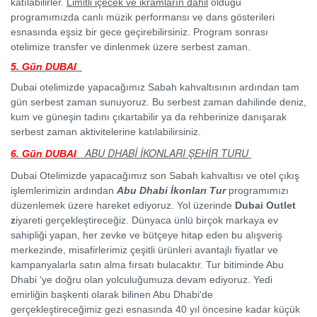
katılabilirler.
Limitli içecek ve ikramların dahil
olduğu
programımızda canlı müzik performansı ve dans gösterileri
esnasında eşsiz bir gece geçirebilirsiniz. Program sonrası
otelimize transfer ve dinlenmek üzere serbest zaman.
5. Gün DUBAI
Dubai otelimizde yapacağımız
Sabah kahvaltısının ardından tam
gün serbest zaman sunuyoruz. Bu serbest zaman dahilinde deniz,
kum ve güneşin tadını çıkartabilir ya da rehberinize danışarak
serbest zaman aktivitelerine katılabilirsiniz.
ABU DHABİ İKONLARI ŞEHİR TURU
6. Gün DUBAI
Dubai Otelimizde yapacağımız son Sabah kahvaltısı ve otel çıkış
işlemlerimizin ardından
Abu Dhabi İkonları Tur
programımızı
düzenlemek üzere hareket ediyoruz. Yol üzerinde
Dubai Outlet
z
iyareti gerçekleştireceğiz. Dünyaca ünlü birçok markaya ev
sahipliği yapan, her zevke ve bütçeye hitap eden bu alışveriş
merkezinde, misafirlerimiz çeşitli ürünleri avantajlı fiyatlar ve
kampanyalarla satın alma fırsatı bulacaktır. Tur bitiminde Abu
Dhabi ‘ye doğru olan yolculuğumuza devam ediyoruz. Yedi
emirliğin başkenti olarak bilinen Abu Dhabi‘de
gerçekleştireceğimiz gezi esnasında 40 yıl öncesine kadar küçük