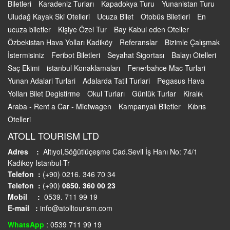
Biletleri
Karadeniz Turları
Kapadokya Turu
Yunanistan Turu
Uludağ Kayak Ski Otelleri
Ucuza Bilet
Otobüs Biletleri
En
ucuza biletler
Kişiye Özel Tur
Bay Kabul eden Oteller
Özbekistan Hava Yolları Kadiköy
Referanslar
Bizimle Çalışmak
İstermisiniz
Feribot Biletleri
Seyahat Sigortası
Balayı Otelleri
Saç Ekimi
istanbul Konaklamaları
Fenerbahce Mac Turlari
Yunan Adalari Turlari
Adalarda Tatil Turlari
Pegasus Hava
Yolları Bilet Degistirme
Okul Turları
Günlük Turlar
Kiralık
Araba - Rent a Car - Mietwagen
Kampanyalı Biletler
Kıbrıs
Otelleri
ATOLL TOURISM LTD
Adres :
Altıyol,Söğütlüçeşme Cad.Sevil İş Hanı No: 74/1
Kadikoy Istanbul-Tr
Telefon :
(+90) 0216. 346 70 34
Telefon :
(+90)
0850. 360 00 23
Mobil :
0539. 711 99 19
E-mail :
info@atolltourism.com
WhatsApp
: 0539 711 99 19