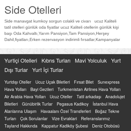
Side Otelleri
Side manavgat kumkoy sorgun colakli ve civarı
ucuz Kaliteli
tatil otelleri günlük oda fiyatlar
ucuz Kaliteli otellerin günlük kişi
başı Oda Kahvaltı,Yarım Pansiyon,Tam Pansiyon,Herşey
Dahil,fiyatları,Erken rezervasyon indirimli fırsatlar,Kampanyalar
Yurtiçi Otelleri
Kıbrıs Turları
Mavi Yolculuk
Yurt
Dışı Turlar
Yurt İçi Turlar
Yurtdışı Oteller
Ucuz Uçak Biletleri
Fırsat Bilet
Sunexpress
Hava Yolları
Bayi Gezileri
Turkmenistan Airlines Hava Yolları
Air Arabia Hava Yolları
Ucuz Oteller
Tatil arkadaşı
Anadolujet
Biletleri
Günübirlik Turlar
Pegasus Kadikoy
İstanbul Hava
Alanlarına Ulaşım
Havaalanı Özel Transferleri
Boğaz Tekne
Turları
Çok Sorulanlar
Vize Evraklari
Referanslarımız
Tayland Hakkında
Kappatur Kadiköy Şubesi
Deniz Otobüsü