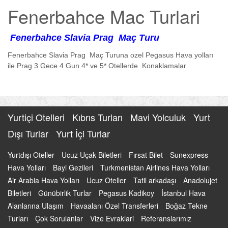
Fenerbahce Mac Turlari
Fenerbahce Slavia Prag Maç Turu
Fenerbahce Slavia Prag Maç Turuna ozel Pegasus Hava yolları
ile Prag 3 Gece 4 Gun 4* ve 5* Otellerde Konaklamalar
Yurtiçi Otelleri
Kıbrıs Turları
Mavi Yolculuk
Yurt
Dışı Turlar
Yurt İçi Turlar
Yurtdışı Oteller
Ucuz Uçak Biletleri
Fırsat Bilet
Sunexpress
Hava Yolları
Bayi Gezileri
Turkmenistan Airlines Hava Yolları
Air Arabia Hava Yolları
Ucuz Oteller
Tatil arkadaşı
Anadolujet
Biletleri
Günübirlik Turlar
Pegasus Kadikoy
İstanbul Hava
Alanlarına Ulaşım
Havaalanı Özel Transferleri
Boğaz Tekne
Turları
Çok Sorulanlar
Vize Evraklari
Referanslarımız