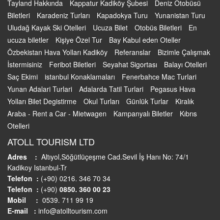
Tayland Hakkında
Kappatur Kadiköy Şubesi
Deniz Otobüsü
Biletleri
Karadeniz Turları
Kapadokya Turu
Yunanistan Turu
Uludağ Kayak Ski Otelleri
Ucuza Bilet
Otobüs Biletleri
En
ucuza biletler
Kişiye Özel Tur
Bay Kabul eden Oteller
Özbekistan Hava Yolları Kadiköy
Referanslar
Bizimle Çalışmak
İstermisiniz
Feribot Biletleri
Seyahat Sigortası
Balayı Otelleri
Saç Ekimi
istanbul Konaklamaları
Fenerbahce Mac Turlari
Yunan Adalari Turlari
Adalarda Tatil Turlari
Pegasus Hava
Yolları Bilet Degistirme
Okul Turları
Günlük Turlar
Kiralık
Araba - Rent a Car - Mietwagen
Kampanyalı Biletler
Kıbrıs
Otelleri
ATOLL TOURISM LTD
Adres :
Altıyol,Söğütlüçeşme Cad.Sevil İş Hanı No: 74/1
Kadikoy Istanbul-Tr
Telefon :
(+90) 0216. 346 70 34
Telefon :
(+90)
0850. 360 00 23
Mobil :
0539. 711 99 19
E-mail :
info@atolltourism.com