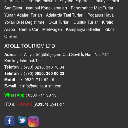
İstermisiniz
Feribot Biletleri
Seyahat Sigortası
Balayı Otelleri
Saç Ekimi
istanbul Konaklamaları
Fenerbahce Mac Turlari
Yunan Adalari Turlari
Adalarda Tatil Turlari
Pegasus Hava
Yolları Bilet Degistirme
Okul Turları
Günlük Turlar
Kiralık
Araba - Rent a Car - Mietwagen
Kampanyalı Biletler
Kıbrıs
Otelleri
ATOLL TOURISM LTD
Adres :
Altıyol,Söğütlüçeşme Cad.Sevil İş Hanı No: 74/1
Kadikoy Istanbul-Tr
Telefon :
(+90) 0216. 346 70 34
Telefon :
(+90)
0850. 360 00 23
Mobil :
0539. 711 99 19
E-mail :
info@atolltourism.com
WhatsApp
: 0539 711 99 19
İTO &
TÜRSAB
(
A3354
) Üyesidir