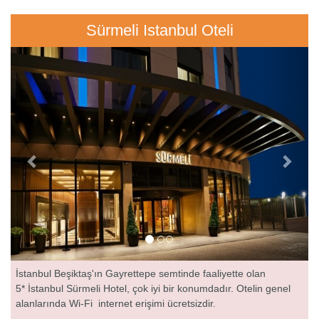
Sürmeli Istanbul Oteli
Previous
Next
İstanbul Beşiktaş'ın Gayrettepe semtinde faaliyette olan
5* İstanbul Sürmeli Hotel, çok iyi bir konumdadır. Otelin genel
alanlarında Wi-Fi internet erişimi ücretsizdir.