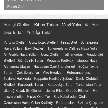
Zurich Otel
Yurtiçi Otelleri
Kıbrıs Turları
Mavi Yolculuk
Yurt
Dışı Turlar
Yurt İçi Turlar
Yurtdışı Oteller
Ucuz Uçak Biletleri
Fırsat Bilet
Sunexpress
Hava Yolları
Bayi Gezileri
Turkmenistan Airlines Hava Yolları
Air Arabia Hava Yolları
Ucuz Oteller
Tatil arkadaşı
Anadolujet
Biletleri
Günübirlik Turlar
Pegasus Kadikoy
İstanbul Hava
Alanlarına Ulaşım
Havaalanı Özel Transferleri
Boğaz Tekne
Turları
Çok Sorulanlar
Vize Evraklari
Referanslarımız
Tayland Hakkında
Kappatur Kadiköy Şubesi
Deniz Otobüsü
Biletleri
Karadeniz Turları
Kapadokya Turu
Yunanistan Turu
Uludağ Kayak Ski Otelleri
Ucuza Bilet
Otobüs Biletleri
En
ucuza biletler
Kişiye Özel Tur
Bay Kabul eden Oteller
Özbekistan Hava Yolları Kadiköy
Referanslar
Bizimle Çalışmak