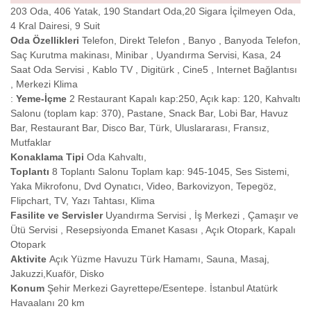
203 Oda, 406 Yatak, 190 Standart Oda,20 Sigara İçilmeyen Oda,
4 Kral Dairesi, 9 Suit
Oda Özellikleri
Telefon, Direkt Telefon , Banyo , Banyoda Telefon,
Saç Kurutma makinası, Minibar , Uyandırma Servisi, Kasa, 24
Saat Oda Servisi , Kablo TV , Digitürk , Cine5 , Internet Bağlantısı
, Merkezi Klima
:
Yeme-İçme
2 Restaurant Kapalı kap:250, Açık kap: 120, Kahvaltı
Salonu (toplam kap: 370), Pastane, Snack Bar, Lobi Bar, Havuz
Bar, Restaurant Bar, Disco Bar, Türk, Uluslararası, Fransız,
Mutfaklar
Konaklama Tipi
Oda Kahvaltı,
Toplantı
8 Toplantı Salonu Toplam kap: 945-1045, Ses Sistemi,
Yaka Mikrofonu, Dvd Oynatıcı, Video, Barkovizyon, Tepegöz,
Flipchart, TV, Yazı Tahtası, Klima
Fasilite ve Servisler
Uyandırma Servisi , İş Merkezi , Çamaşır ve
Ütü Servisi , Resepsiyonda Emanet Kasası , Açık Otopark, Kapalı
Otopark
Aktivite
Açık Yüzme Havuzu Türk Hamamı, Sauna, Masaj,
Jakuzzi,Kuaför, Disko
Konum
Şehir Merkezi Gayrettepe/Esentepe. İstanbul Atatürk
Havaalanı 20 km