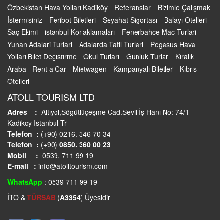
Özbekistan Hava Yolları Kadiköy
Referanslar
Bizimle Çalışmak
İstermisiniz
Feribot Biletleri
Seyahat Sigortası
Balayı Otelleri
Saç Ekimi
istanbul Konaklamaları
Fenerbahce Mac Turlari
Yunan Adalari Turlari
Adalarda Tatil Turlari
Pegasus Hava
Yolları Bilet Degistirme
Okul Turları
Günlük Turlar
Kiralık
Araba - Rent a Car - Mietwagen
Kampanyalı Biletler
Kıbrıs
Otelleri
ATOLL TOURISM LTD
Adres :
Altıyol,Söğütlüçeşme Cad.Sevil İş Hanı No: 74/1
Kadikoy Istanbul-Tr
Telefon :
(+90) 0216. 346 70 34
Telefon :
(+90)
0850. 360 00 23
Mobil :
0539. 711 99 19
E-mail :
info@atolltourism.com
WhatsApp
: 0539 711 99 19
İTO &
TÜRSAB
(
A3354
) Üyesidir