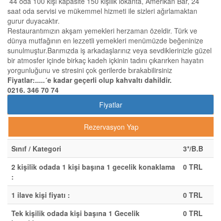
44 oda 100 kişi kapasite 150 kişilik lokanta, Amerikan Bar, 24
saat oda servisi ve mükemmel hizmeti ile sizleri ağırlamaktan
gurur duyacaktır.
Restaurantımızın akşam yemekleri herzaman özeldir. Türk ve
dünya mutfağının en lezzetli yemekleri menümüzde beğeninize
sunulmuştur.Barımızda iş arkadaşlarınız veya sevdiklerinizle güzel
bir atmosfer içinde birkaç kadeh içkinin tadını çıkarırken hayatın
yorgunluğunu ve stresini çok gerilerde bırakabilirsiniz
Fiyatlar:.....´e kadar geçerli olup kahvaltı dahildir.
0216. 346 70 74
Fiyatlar
Rezervasyon Yap
Sınıf / Kategori
3*/B.B
2 kişilik odada 1 kişi başına 1 gecelik konaklama
0 TRL
:
1 ilave kişi fiyatı :
0 TRL
Tek kişilik odada kişi başına 1 Gecelik
0 TRL