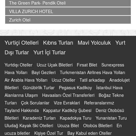
The Green Park- Pendik Oteli
VILLA ZURICH HOTEL
Zurich Otel
Yurtiçi Otelleri
Kıbrıs Turları
Mavi Yolculuk
Yurt
Dışı Turlar
Yurt İçi Turlar
Yurtdışı Oteller
Ucuz Uçak Biletleri
Fırsat Bilet
Sunexpress
Hava Yolları
Bayi Gezileri
Turkmenistan Airlines Hava Yolları
Air Arabia Hava Yolları
Ucuz Oteller
Tatil arkadaşı
Anadolujet
Biletleri
Günübirlik Turlar
Pegasus Kadikoy
İstanbul Hava
Alanlarına Ulaşım
Havaalanı Özel Transferleri
Boğaz Tekne
Turları
Çok Sorulanlar
Vize Evraklari
Referanslarımız
Tayland Hakkında
Kappatur Kadiköy Şubesi
Deniz Otobüsü
Biletleri
Karadeniz Turları
Kapadokya Turu
Yunanistan Turu
Uludağ Kayak Ski Otelleri
Ucuza Bilet
Otobüs Biletleri
En
ucuza biletler
Kişiye Özel Tur
Bay Kabul eden Oteller