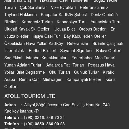
Alanlarına Ulaşım
Havaalanı Özel Transferleri
Boğaz Tekne
Turları
Çok Sorulanlar
Vize Evraklari
Referanslarımız
Tayland Hakkında
Kappatur Kadiköy Şubesi
Deniz Otobüsü
Biletleri
Karadeniz Turları
Kapadokya Turu
Yunanistan Turu
Uludağ Kayak Ski Otelleri
Ucuza Bilet
Otobüs Biletleri
En
ucuza biletler
Kişiye Özel Tur
Bay Kabul eden Oteller
Özbekistan Hava Yolları Kadiköy
Referanslar
Bizimle Çalışmak
İstermisiniz
Feribot Biletleri
Seyahat Sigortası
Balayı Otelleri
Saç Ekimi
istanbul Konaklamaları
Fenerbahce Mac Turlari
Yunan Adalari Turlari
Adalarda Tatil Turlari
Pegasus Hava
Yolları Bilet Degistirme
Okul Turları
Günlük Turlar
Kiralık
Araba - Rent a Car - Mietwagen
Kampanyalı Biletler
Kıbrıs
Otelleri
ATOLL TOURISM LTD
Adres :
Altıyol,Söğütlüçeşme Cad.Sevil İş Hanı No: 74/1
Kadikoy Istanbul-Tr
Telefon :
(+90) 0216. 346 70 34
Telefon :
(+90)
0850. 360 00 23