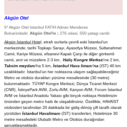
Akgün Otel
5* Akgün Otel Istanbul FATIH Adnan Menderes
Bulvarindadir.
Akgün Otel'in ;
276 odasi, 550 yatagi vardir.
Akgün İstanbul Hote
l, etrafı surlarla çevrili eski İstanbul’un
merkezinde; tarihi Topkapı Sarayı, Ayasofya Müzesi, Sultanahmet
Camii, Kariye Müzesi, efsanevi Kapalı Çarşı ile diğer görkemli
camii, anıt ve müzelere 2-3 km,
Haliç Kongre Merkez
i’ne 2 km,
Taksim meydanı'
na 5 km,
İstanbul Hava limanı’na
(IST) 40 km
uzaklıktadır. İstanbul’un her noktasına ulaşım sağlayabileceğiniz
Metro ve otobüs durakları yürüme mesafesinde (30 metre)
bulunmaktadır. TÜYAP Kongre Merkezi, Dünya Ticaret Merkezi
(CNR), İstinyePark AVM, Zorlu AVM, Kanyon AVM, Forum İstanbul
AVM ve İstanbul Anadolu Yakası gibi birçok noktaya Hotelimizin
önünden geçen metro hattı ile ulaşabilirsiniz. Özellikle, HAVAİST
otobüsleri tarafından 20 dakikada bir gidiş-dönüş çift taraflı olarak
yürütülen
İstanbul Havalimanı
(İST) transferleri, Hotelimize 30
metre mesafedeki Ulubatlı Metro ve Otobüs durağından
gerçekleşmektedir.