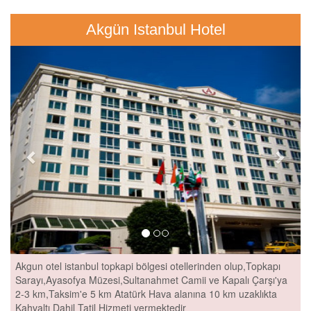
Akgün Istanbul Hotel
Previous
Next
Akgun otel istanbul topkapi bölgesi otellerinden olup,Topkapı
Sarayı,Ayasofya Müzesi,Sultanahmet Camii ve Kapalı Çarşı'ya
2-3 km,Taksim'e 5 km Atatürk Hava alanına 10 km uzaklıkta
Kahvaltı Dahil Tatil Hizmeti vermektedir