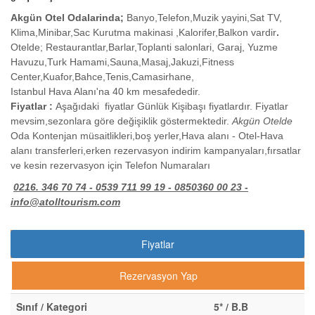
Akgün Otel Odalarinda;
Banyo,Telefon,Muzik yayini,Sat TV,
Klima,Minibar,Sac Kurutma makinasi ,Kalorifer,Balkon vardir
.
Otelde; Restaurantlar,Barlar,Toplanti salonlari, Garaj, Yuzme
Havuzu,Turk Hamami,Sauna,Masaj,Jakuzi,Fitness
Center,Kuafor,Bahce,Tenis,Camasirhane,
Istanbul Hava Alanı'na 40 km mesafededir.
Fiyatlar :
Aşağıdaki fiyatlar Günlük Kişibaşı fiyatlardır. Fiyatlar
mevsim,sezonlara göre değişiklik göstermektedir.
Akgün Otelde
Oda Kontenjan müsaitlikleri,boş yerler,Hava alanı - Otel-Hava
alanı transferleri,erken rezervasyon indirim kampanyaları,fırsatlar
ve kesin rezervasyon için Telefon Numaraları
0216. 346 70 74 - 0539 711 99 19 - 0850360 00 23 -
info@atolltourism.com
Fiyatlar
Rezervasyon Yap
Sınıf / Kategori
5* / B.B