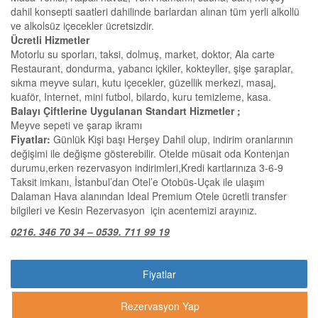
dahil konsepti saatleri dahilinde barlardan alınan tüm yerli alkollü
ve alkolsüz içecekler ücretsizdir.
Ücretli Hizmetler
Motorlu su sporları, taksi, dolmuş, market, doktor, Ala carte
Restaurant, dondurma, yabancı içkiler, kokteyller, şişe şaraplar,
sıkma meyve suları, kutu içecekler, güzellik merkezi, masaj,
kuaför, Internet, mini futbol, bilardo, kuru temizleme, kasa.
Balayı Çiftlerine Uygulanan Standart Hizmetler ;
Meyve sepeti ve şarap ikramı
Fiyatlar:
Günlük Kişi başı Herşey Dahil olup, indirim oranlarının
değişimi ile değişme gösterebilir. Otelde müsait oda Kontenjan
durumu,erken rezervasyon indirimleri,Kredi kartlarınıza 3-6-9
Taksit imkanı, İstanbul’dan Otel’e Otobüs-Uçak ile ulaşım
Dalaman Hava alanından Ideal Premium Otele ücretli transfer
bilgileri ve Kesin Rezervasyon için acentemizi arayınız.
0216. 346 70 34 – 0539. 711 99 19
Fiyatlar
Rezervasyon Yap