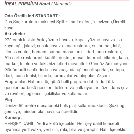
İDEAL PREMİUM Hotel
/ Marmaris
Oda Özellikleri STANDART :
Duş,Saç kurutma makinesi,Split klima,Telefon,Televizyon,Ücretli
kasa
Aktiviteler
272 odalı tesiste Açık yüzme havuzu, kapalı yüzme havuzu, su
kaydırağı, jakuzi, çocuk havuzu, ana restoran, sultan bar, lobi,
fitness center, hamam, sauna, masa tenisi, dart, ana restoran,
A’la carte restaurant, kuaför, doktor, masaj, Internet, bilardo, kasa,
market, telefon ve faks hizmetleri mevcuttur. Gündüz Animasyonu
Günün belli saatlerinde havuzbaşında eğlenceli sporlar, su topu,
dart, masa tenisi, bilardo, turnuvalar ve bingolar. Akşam
Programları Haftanın üç günü belli program dahilinde Türk
geceleri,barbekü geceleri, folklore ve halk oyunları, özel dans şov
ve revüleri, eğlenceli çekilişler ve kutlamalar.
Plaj
Denize 50 metre mesafedeki halk plajı kullanılmaktadır. Şezlong,
şemsiye, minder, plaj havlusu ücretlidir.
Konsept
HERŞEY DAHİL: Yerli alkollü içecekler Her şey dahil konsepti
uyarınca yerli votka, yerli cin, rakı, bira ve şaraptır. Hafif İçecekler