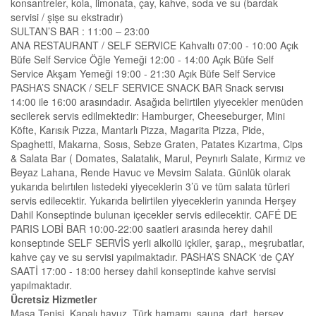
konsantreler, kola, limonata, çay, kahve, soda ve su (bardak
servisi / şişe su ekstradır)
SULTAN’S BAR : 11:00 – 23:00
ANA RESTAURANT / SELF SERVICE Kahvaltı 07:00 - 10:00 Açık
Büfe Self Service Öğle Yemeği 12:00 - 14:00 Açık Büfe Self
Service Akşam Yemeği 19:00 - 21:30 Açık Büfe Self Service
PASHA’S SNACK / SELF SERVICE SNACK BAR Snack servısı
14:00 ile 16:00 arasındadır. Asağıda belirtilen yiyecekler menüden
secilerek servis edilmektedir: Hamburger, Cheeseburger, Mini
Köfte, Karısık Pızza, Mantarlı Pizza, Magarita Pizza, Pide,
Spaghetti, Makarna, Sosıs, Sebze Graten, Patates Kızartma, Cips
& Salata Bar ( Domates, Salatalık, Marul, Peynırlı Salate, Kırmız ve
Beyaz Lahana, Rende Havuc ve Mevsim Salata. Günlük olarak
yukarıda belırtılen lıstedeki yiyeceklerin 3’ü ve tüm salata türleri
servis edilecektir. Yukarıda belirtilen yiyeceklerin yanında Herşey
Dahil Konseptinde bulunan içecekler servis edilecektir. CAFÉ DE
PARIS LOBİ BAR 10:00-22:00 saatleri arasında herey dahil
konseptınde SELF SERVİS yerli alkollü içkiler, şarap,, meşrubatlar,
kahve çay ve su servisi yapılmaktadır. PASHA’S SNACK ‘de ÇAY
SAATİ 17:00 - 18:00 hersey dahil konseptinde kahve servisi
yapılmaktadır.
Ücretsiz Hizmetler
Masa Tenisi, Kapalı havuz, Türk hamamı, sauna, dart, herşey