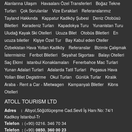
Alanlarına Ulaşım
Havaalanı Özel Transferleri
Boğaz Tekne
Turları
Çok Sorulanlar
Vize Evraklari
Referanslarımız
Tayland Hakkında
Kappatur Kadiköy Şubesi
Deniz Otobüsü
Biletleri
Karadeniz Turları
Kapadokya Turu
Yunanistan Turu
Uludağ Kayak Ski Otelleri
Ucuza Bilet
Otobüs Biletleri
En
ucuza biletler
Kişiye Özel Tur
Bay Kabul eden Oteller
Özbekistan Hava Yolları Kadiköy
Referanslar
Bizimle Çalışmak
İstermisiniz
Feribot Biletleri
Seyahat Sigortası
Balayı Otelleri
Saç Ekimi
istanbul Konaklamaları
Fenerbahce Mac Turlari
Yunan Adalari Turlari
Adalarda Tatil Turlari
Pegasus Hava
Yolları Bilet Degistirme
Okul Turları
Günlük Turlar
Kiralık
Araba - Rent a Car - Mietwagen
Kampanyalı Biletler
Kıbrıs
Otelleri
ATOLL TOURISM LTD
Adres :
Altıyol,Söğütlüçeşme Cad.Sevil İş Hanı No: 74/1
Kadikoy Istanbul-Tr
Telefon :
(+90) 0216. 346 70 34
Telefon :
(+90)
0850. 360 00 23