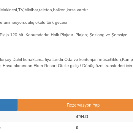
Makinesi,TV,Minibar,telefon,balkon,kasa vardır.
fe,animasyon,dalış okulu,türk gecesi
aja 120 Mt. Konumdadır. Halk Plajıdır. Plajda; Şezlong ve Şemsiye
Herşey Dahil konaklama fiyatlarıdır.Oda ve kontenjan müsaitlikleri,Kam
Hava alanından Eken Resort Otel'e gidiş / Dönüş özel transferleri için
Rezervasyon Yap
4*/H.D
:
0