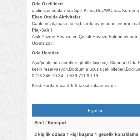
Oda Özellikleri
otelimizin odalarında Split Klima,Duş/WC,Saç Kurutma 
Eken Otelde Aktiviteler
Canlı müzik,masa tenisi,bilardo,oyun odası,internet ca
Plaj-Sahil
Açık Yüzme Havuzu ve Çocuk Havuzu Bulunmaktadır. Pl
Ücretsizdir.
Oda Ücretleri
Aşağıdaki oda ücretleri günlük kişi başı Standart Oda 
kesin rezervasyon,Bodrum'a ucuz uçak biletleri,Bodrum 
0216 346 70 34 - 0539 711 99 19
Kredi kartlarınıza 3-6-9 taksit imkanı vardır
Fiyatlar
Sınıf / Kategori
2 kişilik odada 1 kişi başına 1 gecelik konaklama 