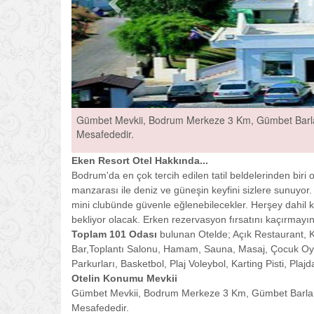
Gümbet Mevkii, Bodrum Merkeze 3 Km, Gümbet Barlar
Mesafededir.
Eken Resort Otel Hakkında...
Bodrum'da en çok tercih edilen tatil beldelerinden biri
manzarası ile deniz ve güneşin keyfini sizlere sunuyor.
mini clubünde güvenle eğlenebilecekler. Herşey dahil konse
bekliyor olacak. Erken rezervasyon fırsatını kaçırmayın
Toplam 101 Odası
bulunan Otelde; Açık Restaurant, K
Bar,Toplantı Salonu, Hamam, Sauna, Masaj, Çocuk Oyun
Parkurları, Basketbol, Plaj Voleybol, Karting Pisti, Pla
Otelin Konumu Mevkii
Gümbet Mevkii, Bodrum Merkeze 3 Km, Gümbet Barlar 
Mesafededir.