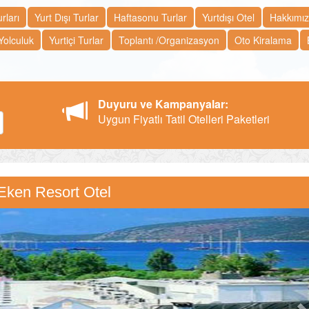
rları
Yurt Dışı Turlar
Haftasonu Turlar
Yurtdışı Otel
Hakkımı
Yolculuk
Yurtiçi Turlar
Toplantı /Organizasyon
Oto Kiralama
Duyuru ve Kampanyalar:
Uygun Fiyatlı Tatil Otelleri Paketleri
Eken Resort Otel
N