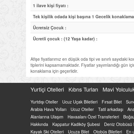
1 ilave kişi fiyatı :
Tek kişilik odada kişi başına 1 Gecelik konaklama
Ücretsiz Çocuk :
Ücretli çocuk : (12 Yaşa kadar) :
Afişe fiyatlarımız en düşük oda tipi ve sınırlı sayıdaki k
tiplerini kapsamamaktadır. Fiyatlar yayımlandığı gün için 
konaklama için geçerlidir.
Yurtiçi Otelleri
Kıbrıs Turları
Mavi Yolcul
Yurtdışı Oteller
Ucuz Uçak Biletleri
Fırsat Bilet
Sun
Arabia Hava Yolları
Ucuz Oteller
Tatil arkadaşı
Ana
Alanlarına Ulaşım
Havaalanı Özel Transferleri
Boğaz
Hakkında
Kappatur Kadiköy Şubesi
Deniz Otobüsü B
Kayak Ski Otelleri
Ucuza Bilet
Otobüs Biletleri
En u