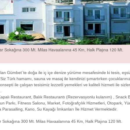
 Sokağına 300 Mt. Milas Havaalanına 45 Km, Halk Plajına 120 Mt.
 olan Gümbet´te doğa ile iç içe denize yürüme mesafesinde ki tesis, eşsi
 Siz Türk hamamı, sauna ve masaj ile kendinizi şımartırken çocuklarınız
pti ile çalışan tesisimiz lezzetli yemekleri ve kaliteli hizmeti ile sizler
.
apalı Restaurant, Balık Restaurantı (Rezervasyonlu kulanım) , Snack B
 Parkı, Fitness Salonu, Market, Fotoğrafçılık Hizmetleri, Otopark, Yü
jda Parasalling, Kano, Su Kayağı İmkanları İle Hizmet Vermektedir.
Sokağına 300 Mt. Milas Havaalanına 45 Km, Halk Plajına 120 Mt.