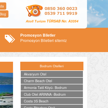
zda
Blog
TÜRSAB No
:
A3354
Atoll Turizm
Promosyon Biletler
Promosyon Biletleri sitemiz
Bodrum Otelleri
Akvaryum Otel
ext
Charm Beach Otel
Armonia Tatil Köyü- Bodrum
Club Otel ARINNA -Bodrum
Costa 3S Beach
Costa Bitezhan Oteli