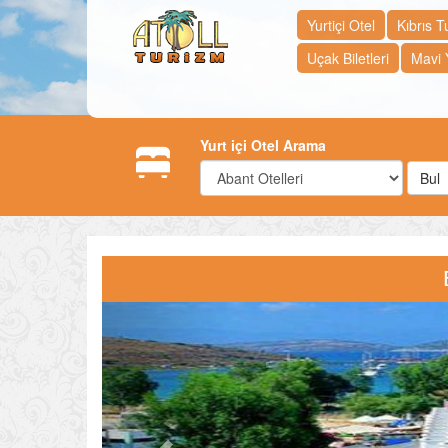
Yurtiçi Otel
Kıbrıs Tu
Uçak Biletleri
Mavi 
Yurt içi Otel Arama
Bul
Previous