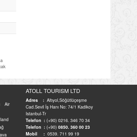
da
acak
ATOLL TOURISM LTD
Adres :
Altıyol,Söğütlüçeşme
ı
Air
Cad.Sevil İş Hanı No: 74/1 Kadikoy
Istanbul-Tr
land
Telefon :
(+90) 0216. 346 70 34
ağ
Telefon :
(+90)
0850. 360 00 23
Mobil :
0539. 711 99 19
Hava