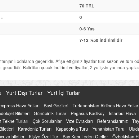
70 TRL
 :
0
0-6 Yaş
7-12 %50 indirimlidir
ontenjanlı odalarda geçerlidir. Afişe ettiğimiz fiyatlar tüm sezon ve tüm o
geçerlidir. Belirtilen çocuk indirimi ve fiyatlar, 2 yetişkin yanında yapıl
uk
Yurt Dışı Turlar
Yurt İçi Turlar
express Hava Yolları
Bayi Gezileri
Turkmenistan Airlines Hava Yollar
dolujet Biletleri
Günübirlik Turlar
Pegasus Kadikoy
İstanbul Hava
 Tekne Turları
Çok Sorulanlar
Vize Evraklari
Referanslarımız
Tay
iletleri
Karadeniz Turları
Kapadokya Turu
Yunanistan Turu
Ulud
cuza biletler
Kişiye Özel Tur
Bay Kabul eden Oteller
Özbekistan 