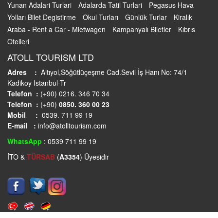
Yunan Adalari Turlari
Adalarda Tatil Turlari
Pegasus Hava
Yolları Bilet Degistirme
Okul Turları
Günlük Turlar
Kiralık
Araba - Rent a Car - Mietwagen
Kampanyalı Biletler
Kıbrıs
Otelleri
ATOLL TOURISM LTD
Adres :
Altıyol,Söğütlüçeşme Cad.Sevil İş Hanı No: 74/1
Kadikoy Istanbul-Tr
Telefon :
(+90) 0216. 346 70 34
Telefon :
(+90)
0850. 360 00 23
Mobil :
0539. 711 99 19
E-mail :
info@atolltourism.com
WhatsApp
: 0539 711 99 19
İTO &
TÜRSAB
(
A3354
) Üyesidir