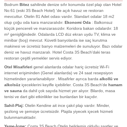
Bodrum
Bitez
sahilinde denize sıfır konumda özel plajı olan Hotel
No:61 (eski 3S Beach Hotel) 'de açık havuz ve restoran
mevcuttur. Otelin 81 Adet odası vardır. Standart odalar 18 m2
olup çoğu oda kara manzaralıdır.
Ekonomi Oda
: Balkonsuz
küçük pencereli ve manzarasızdır. Koridora bakan odalardır. 18
m² genişliğindedir. Odalarda LCD düz ekran uydu TV, klima ve
minibar (boş) mevcut. Küvetli banyolarda ise saç kurutma
makinesi ve ücretsiz banyo malzemeleri de sunuluyor. Bazı odalar
deniz ve havuz manzaralı. Hotel
Costa 3S Beach
'daki teras
restoran çeşitli yemekler servis ediyor.
Otel Misafirleri
genel alanlarda odalar hariç ücretsiz Wi-Fi
internet erişiminden (Genel alanlarda) ve 24 saat resepsiyon
hizmetinden yararlanabiliyor . Misafirler ayrıca barda
alkollü ve
alkolsüz
içeceklerini keyifle içebilirler. Costa 3S Beach
'de
hamam
ve sauna
da dahil çok sayıda hizmet yer alıyor. Bilardo, masa
tenisi ve dart gibi etkinlikler ise bunlardan bir kaçıdır.
Sahil-Plaj:
Otelin Kendine ait ince çakıl plajı vardır. Minder,
şezlong ve şemsiye ücretsizdir. Plajda yiyecek içecek hizmeti
bulunmamaktadır.
Yeme-İçme:
Costa 3S Beach
Otelin belirlemiş olduğu saatler ve