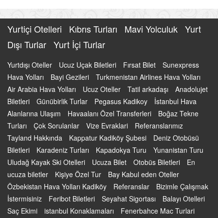
Yurtiçi Otelleri
Kıbrıs Turları
Mavi Yolculuk
Yurt
Dışı Turlar
Yurt İçi Turlar
Yurtdışı Oteller
Ucuz Uçak Biletleri
Fırsat Bilet
Sunexpress
Hava Yolları
Bayi Gezileri
Turkmenistan Airlines Hava Yolları
Air Arabia Hava Yolları
Ucuz Oteller
Tatil arkadaşı
Anadolujet
Biletleri
Günübirlik Turlar
Pegasus Kadikoy
İstanbul Hava
Alanlarına Ulaşım
Havaalanı Özel Transferleri
Boğaz Tekne
Turları
Çok Sorulanlar
Vize Evraklari
Referanslarımız
Tayland Hakkında
Kappatur Kadiköy Şubesi
Deniz Otobüsü
Biletleri
Karadeniz Turları
Kapadokya Turu
Yunanistan Turu
Uludağ Kayak Ski Otelleri
Ucuza Bilet
Otobüs Biletleri
En
ucuza biletler
Kişiye Özel Tur
Bay Kabul eden Oteller
Özbekistan Hava Yolları Kadiköy
Referanslar
Bizimle Çalışmak
İstermisiniz
Feribot Biletleri
Seyahat Sigortası
Balayı Otelleri
Saç Ekimi
istanbul Konaklamaları
Fenerbahce Mac Turlari