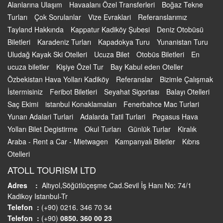
Alanlarına Ulaşım
Havaalanı Özel Transferleri
Boğaz Tekne
Turları
Çok Sorulanlar
Vize Evraklari
Referanslarımız
Tayland Hakkında
Kappatur Kadiköy Şubesi
Deniz Otobüsü
Biletleri
Karadeniz Turları
Kapadokya Turu
Yunanistan Turu
Uludağ Kayak Ski Otelleri
Ucuza Bilet
Otobüs Biletleri
En
ucuza biletler
Kişiye Özel Tur
Bay Kabul eden Oteller
Özbekistan Hava Yolları Kadiköy
Referanslar
Bizimle Çalışmak
İstermisiniz
Feribot Biletleri
Seyahat Sigortası
Balayı Otelleri
Saç Ekimi
istanbul Konaklamaları
Fenerbahce Mac Turlari
Yunan Adalari Turlari
Adalarda Tatil Turlari
Pegasus Hava
Yolları Bilet Degistirme
Okul Turları
Günlük Turlar
Kiralık
Araba - Rent a Car - Mietwagen
Kampanyalı Biletler
Kıbrıs
Otelleri
ATOLL TOURISM LTD
Adres :
Altıyol,Söğütlüçeşme Cad.Sevil İş Hanı No: 74/1
Kadikoy Istanbul-Tr
Telefon :
(+90) 0216. 346 70 34
Telefon :
(+90)
0850. 360 00 23