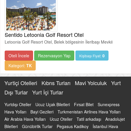
Sentido Letoonia Golf Resort Otel
Letoonia Golf Resort Otel, Belek bölgesinin İleribaşı Mevkii
Oteli İncele
Rezervasyon Yap
0
Kişibaşı Fiyat:
Kategori:
TK
Yurtiçi Otelleri
Kıbrıs Turları
Mavi Yolculuk
Yurt
Dışı Turlar
Yurt İçi Turlar
Yurtdışı Oteller
Ucuz Uçak Biletleri
Fırsat Bilet
Sunexpress
Hava Yolları
Bayi Gezileri
Turkmenistan Airlines Hava Yolları
Air Arabia Hava Yolları
Ucuz Oteller
Tatil arkadaşı
Anadolujet
Biletleri
Günübirlik Turlar
Pegasus Kadikoy
İstanbul Hava