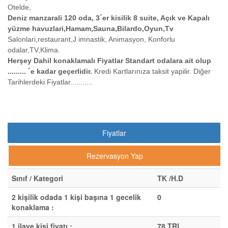
Otelde,
Deniz manzarali 120 oda, 3´er kisilik 8 suite, Açık ve Kapalı
yüzme havuzlari,Hamam,Sauna,Bilardo,Oyun,Tv
Salonlari,restaurant,J imnastik, Animasyon, Konforlu
odalar,TV,Klima.
Herşey Dahil konaklamalı Fiyatlar Standart odalara ait olup
......... ´e kadar geçerlidir.
Kredi Kartlarınıza taksit yapilir. Diğer
Tarihlerdeki Fiyatlar...........
Fiyatlar
Rezervasyon Yap
Sınıf / Kategori
TK /H.D
2 kişilik odada 1 kişi başına 1 gecelik
0
konaklama :
1 ilave kişi fiyatı :
78 TRL