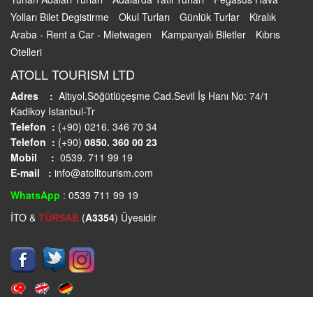
Yolları Bilet Degistirme
Okul Turları
Günlük Turlar
Kiralık
Araba - Rent a Car - Mietwagen
Kampanyalı Biletler
Kıbrıs
Otelleri
ATOLL TOURISM LTD
Adres :
Altıyol,Söğütlüçeşme Cad.Sevil İş Hanı No: 74/1
Kadikoy Istanbul-Tr
Telefon :
(+90) 0216. 346 70 34
Telefon :
(+90)
0850. 360 00 23
Mobil :
0539. 711 99 19
E-mail :
info@atolltourism.com
WhatsApp
: 0539 711 99 19
İTO &
TÜRSAB
(
A3354
) Üyesidir