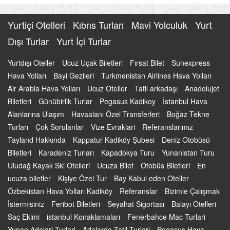
Yurtiçi Otelleri
Kıbrıs Turları
Mavi Yolculuk
Yurt
Dışı Turlar
Yurt İçi Turlar
Yurtdışı Oteller
Ucuz Uçak Biletleri
Fırsat Bilet
Sunexpress
Hava Yolları
Bayi Gezileri
Turkmenistan Airlines Hava Yolları
Air Arabia Hava Yolları
Ucuz Oteller
Tatil arkadaşı
Anadolujet
Biletleri
Günübirlik Turlar
Pegasus Kadikoy
İstanbul Hava
Alanlarına Ulaşım
Havaalanı Özel Transferleri
Boğaz Tekne
Turları
Çok Sorulanlar
Vize Evraklari
Referanslarımız
Tayland Hakkında
Kappatur Kadiköy Şubesi
Deniz Otobüsü
Biletleri
Karadeniz Turları
Kapadokya Turu
Yunanistan Turu
Uludağ Kayak Ski Otelleri
Ucuza Bilet
Otobüs Biletleri
En
ucuza biletler
Kişiye Özel Tur
Bay Kabul eden Oteller
Özbekistan Hava Yolları Kadiköy
Referanslar
Bizimle Çalışmak
İstermisiniz
Feribot Biletleri
Seyahat Sigortası
Balayı Otelleri
Saç Ekimi
istanbul Konaklamaları
Fenerbahce Mac Turlari
Yunan Adalari Turlari
Adalarda Tatil Turlari
Pegasus Hava