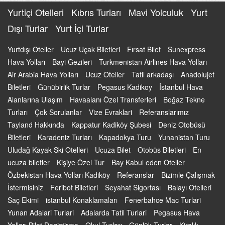
Yurtiçi Otelleri
Kıbrıs Turları
Mavi Yolculuk
Yurt
Dışı Turlar
Yurt İçi Turlar
Yurtdışı Oteller
Ucuz Uçak Biletleri
Fırsat Bilet
Sunexpress
Hava Yolları
Bayi Gezileri
Turkmenistan Airlines Hava Yolları
Air Arabia Hava Yolları
Ucuz Oteller
Tatil arkadaşı
Anadolujet
Biletleri
Günübirlik Turlar
Pegasus Kadikoy
İstanbul Hava
Alanlarına Ulaşım
Havaalanı Özel Transferleri
Boğaz Tekne
Turları
Çok Sorulanlar
Vize Evraklari
Referanslarımız
Tayland Hakkında
Kappatur Kadiköy Şubesi
Deniz Otobüsü
Biletleri
Karadeniz Turları
Kapadokya Turu
Yunanistan Turu
Uludağ Kayak Ski Otelleri
Ucuza Bilet
Otobüs Biletleri
En
ucuza biletler
Kişiye Özel Tur
Bay Kabul eden Oteller
Özbekistan Hava Yolları Kadiköy
Referanslar
Bizimle Çalışmak
İstermisiniz
Feribot Biletleri
Seyahat Sigortası
Balayı Otelleri
Saç Ekimi
istanbul Konaklamaları
Fenerbahce Mac Turlari
Yunan Adalari Turlari
Adalarda Tatil Turlari
Pegasus Hava