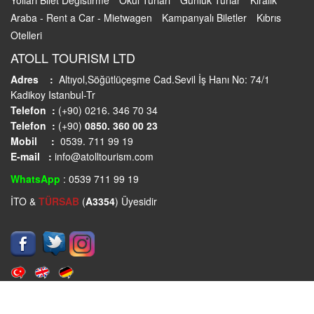
Yolları Bilet Degistirme
Okul Turları
Günlük Turlar
Kiralık
Araba - Rent a Car - Mietwagen
Kampanyalı Biletler
Kıbrıs
Otelleri
ATOLL TOURISM LTD
Adres :
Altıyol,Söğütlüçeşme Cad.Sevil İş Hanı No: 74/1
Kadikoy Istanbul-Tr
Telefon :
(+90) 0216. 346 70 34
Telefon :
(+90)
0850. 360 00 23
Mobil :
0539. 711 99 19
E-mail :
info@atolltourism.com
WhatsApp
: 0539 711 99 19
İTO &
TÜRSAB
(
A3354
) Üyesidir