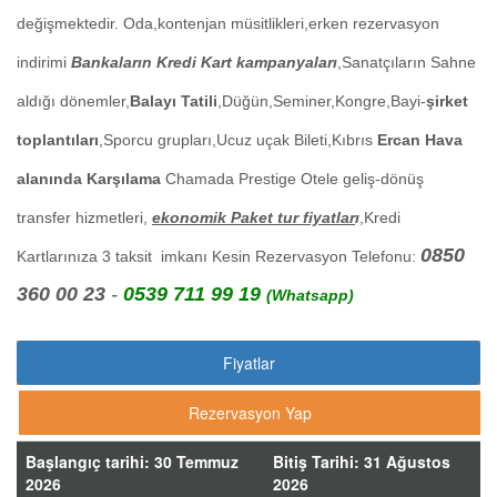
değişmektedir. Oda,kontenjan müsitlikleri,erken rezervasyon
indirimi
Bankaların Kredi Kart
kampanyaları
,Sanatçıların Sahne
aldığı dönemler,
Balayı Tatili
,Düğün,Seminer,Kongre,Bayi-
şirket
toplantıları
,Sporcu grupları,Ucuz uçak Bileti,Kıbrıs
Ercan Hava
alanında Karşılama
Chamada Prestige
Otele geliş-dönüş
transfer hizmetleri,
ekonomik Paket tur fiyatlar
ı
,Kredi
0850
Kartlarınıza 3 taksit imkanı Kesin Rezervasyon Telefonu:
360 00 23
-
0539 711 99 19
(Whatsapp)
Fiyatlar
Rezervasyon Yap
Başlangıç tarihi: 30 Temmuz
Bitiş Tarihi: 31 Ağustos
2026
2026