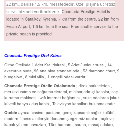
22 km., denize 1,5 km. mesafededir. Özel plajına ücretsiz
Chamada Prestige Hotel is
servis hizmeti verilmektedir.
located in Catalkoy, Kyrenia, 7 km from the centre, 22 km from
Ercan Airport, 1.5 km from the sea. Free shuttle service to the
private beach is provided
Chamada Prestige
Otel-Kıbrıs
Girne Otelinde 1 Adet Kral dairesi , 5 Adet Juniour suite , 14
executıve suıte, 96 ana bina standart oda , 53 dıamond court, 9
bungalow , 8 mini villa , 1 engelli odası vardır.
Chamada Prestige
Otelin Odalarında
; direk hatlı telefon ,
merkezi ısıtma ve soğutma sistemi, minibar,oda içi kasalar, saç
kurutma makinesi , wıfı internet bağlantısı , suite odalarda jakuzi ,
küvetli banyo / duş kabin , Televizyon kanalları bulunmaktadır.
Otelde
ayrıca; casino, pastane, geniş kapsamlı sağlık kulübü,
modern fitness aletleriyle donanmış egzersiz odaları, açık ve
kapalı yüzme havuzları, Türk hamamı, sauna, masaj odaları,