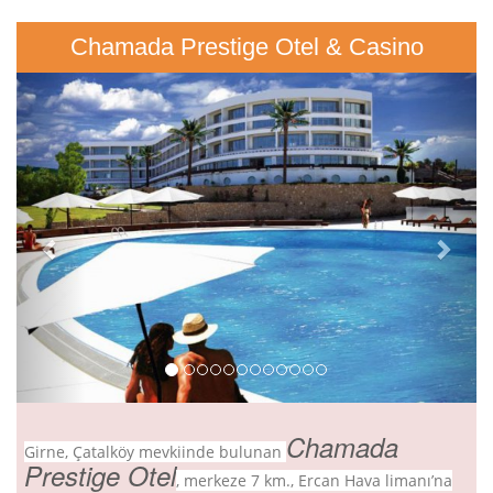
Chamada Prestige Otel & Casino
Previous
Next
Chamada
Girne, Çatalköy mevkiinde bulunan
Prestige Otel
, merkeze 7 km., Ercan Hava limanı’na