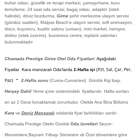
buhar odası, güzellik ve terapi merkezi, çamaşırhane, kuru
temizleme, 24 saat oda servisi, bagaj odası, adaptör (istek
halinde), döviz bozdurma,
Girne
şehir merkezine
ulaşım servisi
(gündüz saatleri), Malpas Beach’e ulaşım servisi, soft animasyon,
disco, kuyumcu, kuaför salonu (unisex), mini market, hemşire,
doktor (istek üzerine), bussiness centre, toplantı salonları
bulunmaktadır
Chamada Prestige
Girne Otel Oda Fiyatları
:
Aşağıdaki
Pzt, Sal, Çar, Per,
Fiyatlar Kara manzaralı Oda'larda
1-Hafta içi
(
-
Paz)
2-Hafta sonu
(Cuma-Cumartesi)
Günlük Kişi başı
Herşey Dahil
Yeme içme sistemindeki
fiyatlarıdır. Hafta sonları
en az 2 Gece konaklamak zorunludur. Otelde Ana Bina Bölümü
Kara
ve
Deniz Manzaralı
odalarda fiyat farklılıkları vardır .
Chamada Prestige
Otelin Günlük
Oda ücretleri
Sezon-
Mevsimlere,Bayram Yılbaşı Sömestre vb Özel dönemlere göre