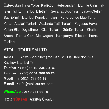
Özbekistan Hava Yolları Kadiköy
Referanslar
Bizimle Çalışmak
İstermisiniz
Feribot Biletleri
Seyahat Sigortası
Balayı Otelleri
Saç Ekimi
istanbul Konaklamaları
Fenerbahce Mac Turlari
Yunan Adalari Turlari
Adalarda Tatil Turlari
Pegasus Hava
Yolları Bilet Degistirme
Okul Turları
Günlük Turlar
Kiralık
Araba - Rent a Car - Mietwagen
Kampanyalı Biletler
Kıbrıs
Otelleri
ATOLL TOURISM LTD
Adres :
Altıyol,Söğütlüçeşme Cad.Sevil İş Hanı No: 74/1
Kadikoy Istanbul-Tr
Telefon :
(+90) 0216. 346 70 34
Telefon :
(+90)
0850. 360 00 23
Mobil :
0539. 711 99 19
E-mail :
info@atolltourism.com
WhatsApp
: 0539 711 99 19
İTO &
TÜRSAB
(
A3354
) Üyesidir