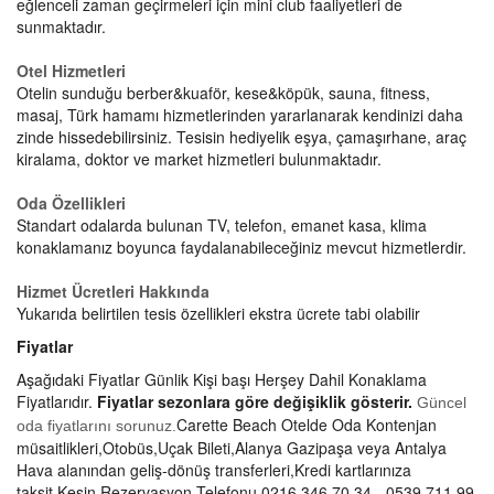
eğlenceli zaman geçirmeleri için mini club faaliyetleri de
sunmaktadır.
Otel Hizmetleri
Otelin sunduğu berber&kuaför, kese&köpük, sauna, fitness,
masaj, Türk hamamı hizmetlerinden yararlanarak kendinizi daha
zinde hissedebilirsiniz. Tesisin hediyelik eşya, çamaşırhane, araç
kiralama, doktor ve market hizmetleri bulunmaktadır.
Oda Özellikleri
Standart odalarda bulunan TV, telefon, emanet kasa, klima
konaklamanız boyunca faydalanabileceğiniz mevcut hizmetlerdir.
Hizmet Ücretleri Hakkında
Yukarıda belirtilen tesis özellikleri ekstra ücrete tabi olabilir
Fiyatlar
Aşağıdaki Fiyatlar Günlik Kişi başı Herşey Dahil Konaklama
Fiyatlarıdır.
Fiyatlar sezonlara göre değişiklik gösterir.
Güncel
Carette Beach Otelde Oda Kontenjan
oda fiyatlarını sorunuz
.
müsaitlikleri,Otobüs,Uçak Bileti,Alanya Gazipaşa veya Antalya
Hava alanından geliş-dönüş transferleri,Kredi kartlarınıza
taksit,Kesin Rezervasyon Telefonu 0216 346 70 34 - 0539 711 99