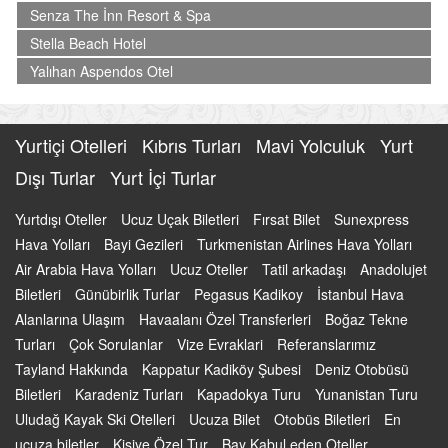
Senza The İnn Resort & Spa
Stella Beach Hotel
Yalıhan Aspendos Otel
Yurtiçi Otelleri
Kıbrıs Turları
Mavi Yolculuk
Yurt
Dışı Turlar
Yurt İçi Turlar
Yurtdışı Oteller
Ucuz Uçak Biletleri
Fırsat Bilet
Sunexpress
Hava Yolları
Bayi Gezileri
Turkmenistan Airlines Hava Yolları
Air Arabia Hava Yolları
Ucuz Oteller
Tatil arkadaşı
Anadolujet
Biletleri
Günübirlik Turlar
Pegasus Kadikoy
İstanbul Hava
Alanlarına Ulaşım
Havaalanı Özel Transferleri
Boğaz Tekne
Turları
Çok Sorulanlar
Vize Evraklari
Referanslarımız
Tayland Hakkında
Kappatur Kadiköy Şubesi
Deniz Otobüsü
Biletleri
Karadeniz Turları
Kapadokya Turu
Yunanistan Turu
Uludağ Kayak Ski Otelleri
Ucuza Bilet
Otobüs Biletleri
En
ucuza biletler
Kişiye Özel Tur
Bay Kabul eden Oteller