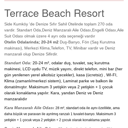
Terrace Beach Resort
Side Kumköy 'de Denize Sıfır Sahil Otelinde toplam 270 oda
vardir. Standart Oda,Deniz Manzaralı Aile Odası,Engelli Odası,Aile
Suit Odası olmak üzere 4 ayrı oda seçeneği vardır
Otelin Odalarinda; 20-24 m2
Duş-Banyo, Fön (Saş Kurutma
makinası), Merkezi Klima,Telefon, TV, Minibar vardir ve Deniz
manzarali olup Denize Sifirdir.
Standart Oda
:
20-24 m², odalar duş, tuvalet, saç kurutma
makinesi, LCD uydu TV, müzik yayını, direkt telefon, mini bar (her
gün yenilenen yerel alkolsüz içecekler), kasa (ücretsiz) , WI-FI,
Klima (zamanlı/merkezi sistem), Laminat parke ve balkon ile
donatılmıştır. Maksimum 3 yetişkin veya 2 yetişkin + 1 çocuk
olarak konaklama yapılır. Kara, yandan Deniz ve Deniz
manzaralıdır
Kara Manzaralı Aile Odas
ı
:
28 m², standart oda ile aynı özellikte, ama
daha büyük ve paravan ile ayrılmış ranzalı 1 tuvalet-banyo. Maksimum 3
yetişkin + 1 çocuk veya 2 yetişkin + 2 çocuk olarak konaklama yapılır.