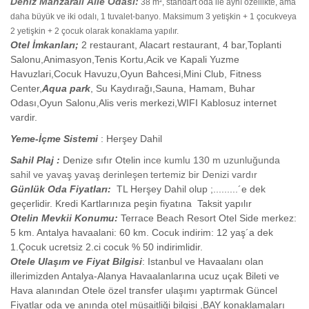
Deniz Manzaralı Aile Odası:
38 m², standart oda ile aynı özellikte, ama
daha büyük ve iki odalı, 1 tuvalet-banyo. Maksimum 3 yetişkin + 1 çocukveya
2 yetişkin + 2 çocuk olarak konaklama yapılır.
Otel İmkanları;
2 restaurant, Alacart restaurant, 4 bar,Toplanti
Salonu,Animasyon,Tenis Kortu,Acik ve Kapali Yuzme
Havuzlari,Cocuk Havuzu,Oyun Bahcesi,Mini Club, Fitness
Center,
Aqua park
, Su Kaydırağı,Sauna, Hamam, Buhar
Odası,Oyun Salonu,Alis veris merkezi,WIFI Kablosuz internet
vardir.
Yeme-İçme Sistemi
: Herşey Dahil
Sahil Plaj :
Denize sıfır Otelin
ince kumlu 130 m uzunluğunda
sahil ve yavaş yavaş derinleşen
tertemiz bir Denizi vardır
Günlük Oda Fiyatları:
TL Herşey Dahil olup ;.........´e dek
geçerlidir. Kredi Kartlarınıza peşin fiyatına Taksit yapılır
Otelin Mevkii Konumu:
Terrace Beach Resort Otel Side merkez:
5 km. Antalya havaalani: 60 km. Cocuk indirim: 12 yaş´a dek
1.Çocuk ucretsiz 2.ci cocuk % 50 indirimlidir.
Otele Ulaşım ve Fiyat Bilgisi
: Istanbul ve Havaalanı olan
illerimizden Antalya-Alanya Havaalanlarına ucuz uçak Bileti ve
Hava alanından Otele özel transfer ulaşımı yaptırmak Güncel
Fiyatlar oda ve anında otel müsaitliği bilgisi ,BAY konaklamaları