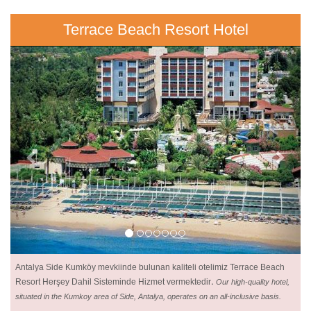
Terrace Beach Resort Hotel
Previous
Next
Antalya Side Kumköy mevkiinde bulunan kaliteli otelimiz Terrace Beach
.
Resort Herşey Dahil Sisteminde Hizmet vermektedir
Our high-quality hotel,
situated in the Kumkoy area of Side, Antalya, operates on an all-inclusive basis.