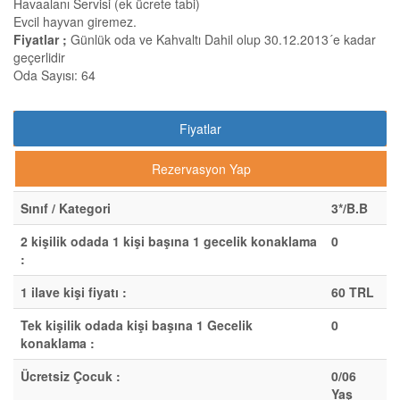
Havaalanı Servisi (ek ücrete tabi)
Evcil hayvan giremez.
Fiyatlar ;
Günlük oda ve Kahvaltı Dahil olup 30.12.2013´e kadar
geçerlidir
Oda Sayısı: 64
Fiyatlar
Rezervasyon Yap
Sınıf / Kategori
3*/B.B
2 kişilik odada 1 kişi başına 1 gecelik konaklama
0
:
1 ilave kişi fiyatı :
60 TRL
Tek kişilik odada kişi başına 1 Gecelik
0
konaklama :
Ücretsiz Çocuk :
0/06
Yaş