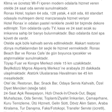
Klima ve ücretsiz Wi-Fi içeren modern odalarla hizmet veren
otelde 24 saat oda servisi sunulmaktadır.
Ronax Hotel, toplam 64 oda, 128 yatak, 4 süit oda, 60 standart
odasıyla muhteşem deniz manzarasıyla hizmet veriyor
Hotel Ronax´ın odaları pastel renklerle zevkli bir biçimde dekore
edilmiştir. Tüm odalarda uydu TV, kasa ve 24 saat sıcak su
imkanına sahip bir banyo bulunmaktadır. Bazı odalarda özel spa
küveti de vardır.
Otelde açık büfe kahvaltı servis edilmektedir. Alakart restoran
dünya mutfaklarından bir seçki ile hizmet vermektedir. Ronax
Beach Bar ve Ronax Cafe´de gün boyunca içecekler ve
atıştırmalıklar sunulmaktadır.
Tüyap Fuar ve Kongre Merkezi otele 15 km uzaklıktadır.
Beylikdüzü Migros Alışveriş Merkezi´ne arabayla 20 dakikada
ulaşılmaktadır. Atatürk Uluslararası Havalimanı ise 45 km
mesafededir.
Otel´de; Restoran, Bar, Snack Bar, Odaya Servis Kahvaltı, Özel
Diyet Menüleri (isteğe tabi)
24-Saat Açık Resepsiyon, Hızlı Check-In/Check-Out, Bagaj
Muhafazası, Oda Servisi, Toplantı/Ziyafet İmkanları, Çamaşırhane,
Kuru Temizleme, Ütü Hizmeti, Gelin Süiti, Döviz Alım Satım, Araba
Kiralama, Tur Danışma, Faks/Fotokopi, Transfer Servisi (ücretli),