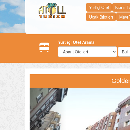
Yurtiçi Otel
Kıbrıs Tu
Uçak Biletleri
Mavi 
Yurt içi Otel Arama
Bul
Golden
Previous