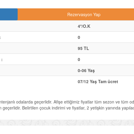
Rezervasyon Yap
4*/O.K
:
0
95 TL
 :
0
0-06 Yaş
07/12 Yaş Tam ücret
ontenjanlı odalarda geçerlidir. Afişe ettiğimiz fiyatlar tüm sezon ve tüm o
geçerlidir. Belirtilen çocuk indirimi ve fiyatlar, 2 yetişkin yanında yapıl