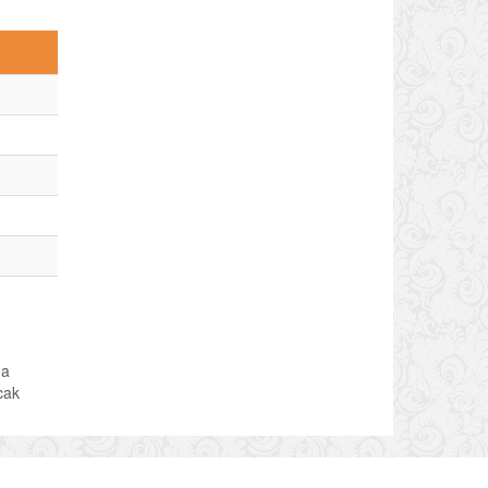
da
acak