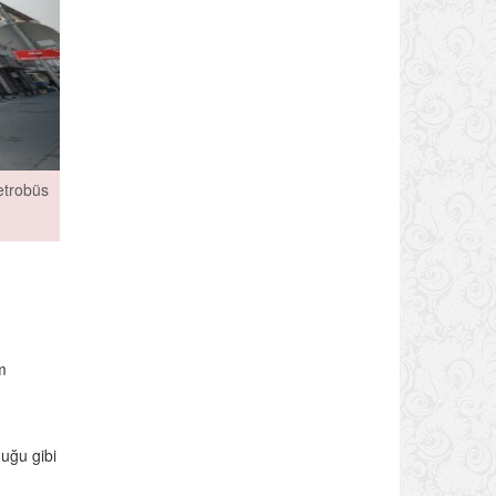
etrobüs
m
duğu gibi