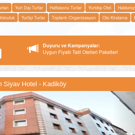
rları
Yurt Dışı Turlar
Haftasonu Turlar
Yurtdışı Otel
Hakkımı
Yolculuk
Yurtiçi Turlar
Toplantı /Organizasyon
Oto Kiralama
Duyuru ve Kampanyalar:
Uygun Fiyatlı Tatil Otelleri Paketleri
 Siyav Hotel - Kadiköy
N