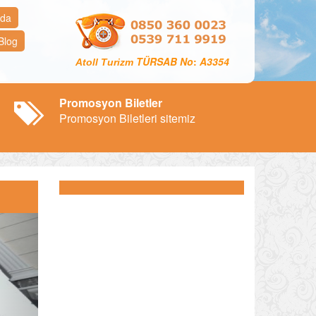
zda
Blog
TÜRSAB No
:
A3354
Atoll Turizm
Promosyon Biletler
Promosyon Biletleri sitemiz
ext