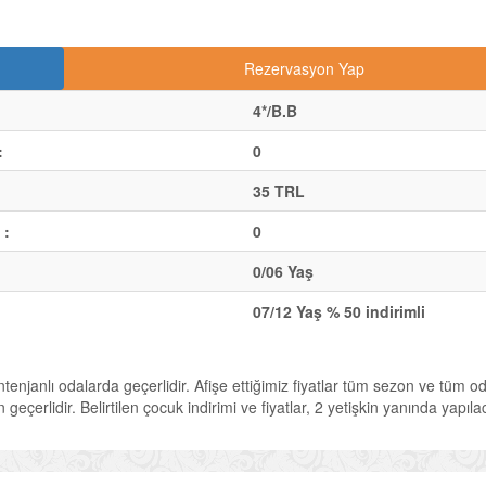
Rezervasyon Yap
4*/B.B
:
0
35 TRL
 :
0
0/06 Yaş
07/12 Yaş % 50 indirimli
ontenjanlı odalarda geçerlidir. Afişe ettiğimiz fiyatlar tüm sezon ve tüm o
geçerlidir. Belirtilen çocuk indirimi ve fiyatlar, 2 yetişkin yanında yapıl