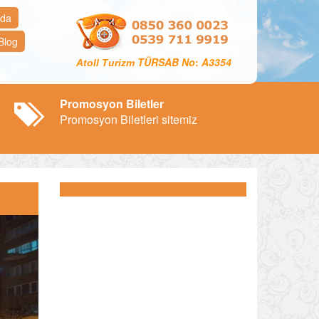
zda
Blog
TÜRSAB No
:
A3354
Atoll Turizm
Promosyon Biletler
Promosyon Biletleri sitemiz
ext