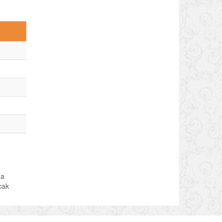
da
acak