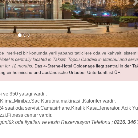
 merkezi bir konumda yerli yabancı tatilcilere oda ve kahvaltı sistem
tel is centrally located in Taksim Topcu Caddesi in Istanbul and serve
em for 12 months
.
Das 4-Sterne-Hotel Goldenage liegt zentral in der Ta
ng einheimische und ausländische Urlauber Unterkunft ist ÜF.
 ve 350 yatagi vardir.
Klima,Minibar,Sac Kurutma makinasi ,Kalorifer vardir.
,24 saat oda servisi,Camasirhane,Kiralik Kasa,Jenerator, Acik 
,Fitness center vardir.
günlük oda fiyatları ve kesin Rezervasyon Telefonu ;
0216. 346 