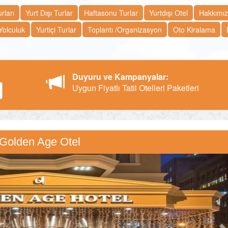
rları
Yurt Dışı Turlar
Haftasonu Turlar
Yurtdışı Otel
Hakkımı
Yolculuk
Yurtiçi Turlar
Toplantı /Organizasyon
Oto Kiralama
Duyuru ve Kampanyalar:
Uygun Fiyatlı Tatil Otelleri Paketleri
Golden Age Otel
N