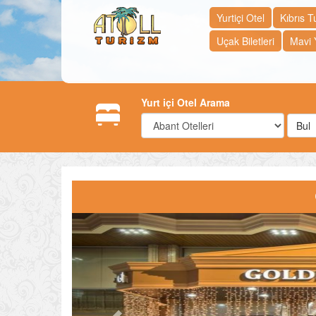
Yurtiçi Otel
Kıbrıs Tu
Uçak Biletleri
Mavi 
Yurt içi Otel Arama
Bul
Previous