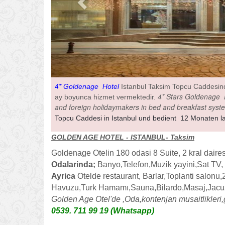
4* Goldenage Hotel
Istanbul Taksim Topcu Caddesinde
4* Stars Goldenage Ho
ay boyunca hizmet vermektedir.
and foreign holidaymakers in bed and breakfast syst
Topcu Caddesi in Istanbul und bedient 12 Monaten la
GOLDEN AGE HOTEL - ISTANBUL- Taksim
Goldenage Otelin 180 odasi 8 Suite, 2 kral dairesi
Odalarinda;
Banyo,Telefon,Muzik yayini,Sat TV, 
Ayrica
Otelde restaurant, Barlar,Toplanti salonu
Havuzu,Turk Hamamı,Sauna,Bilardo,Masaj,Jacuzzi
Golden Age Otel'de ,Oda,kontenjan musaitlikleri,
0539. 711 99 19 (Whatsapp)