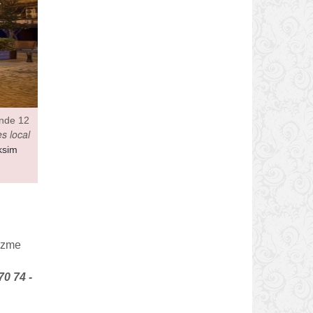
inde 12
s local
ksim
Yuzme
70 74 -