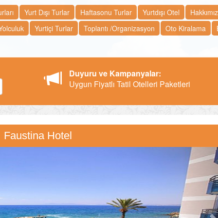
rları
Yurt Dışı Turlar
Haftasonu Turlar
Yurtdışı Otel
Hakkımı
Yolculuk
Yurtiçi Turlar
Toplantı /Organizasyon
Oto Kiralama
Duyuru ve Kampanyalar:
Uygun Fiyatlı Tatil Otelleri Paketleri
Faustina Hotel
N