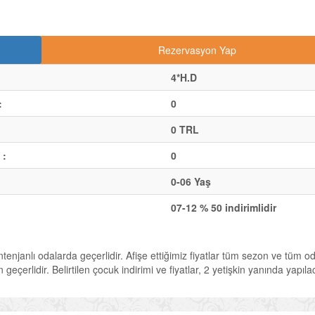
Rezervasyon Yap
4*H.D
:
0
0 TRL
 :
0
0-06 Yaş
07-12 % 50 indirimlidir
ontenjanlı odalarda geçerlidir. Afişe ettiğimiz fiyatlar tüm sezon ve tüm o
geçerlidir. Belirtilen çocuk indirimi ve fiyatlar, 2 yetişkin yanında yapıl