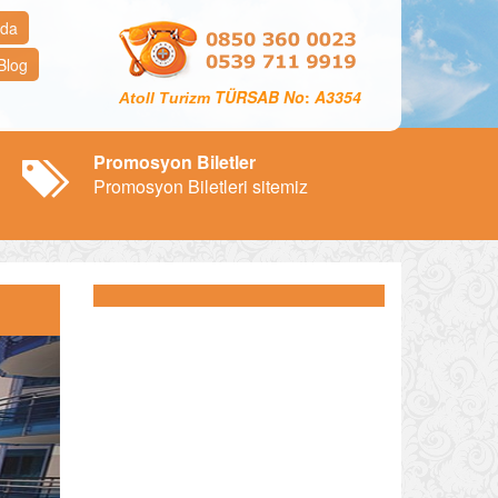
zda
Blog
TÜRSAB No
:
A3354
Atoll Turizm
Promosyon Biletler
Promosyon Biletleri sitemiz
ext