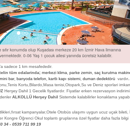
 sıfır konumda olup Kuşadası merkeze 20 km İzmir Hava limanına
ermektedir. 0-06 Yaş 1 çocuk ailesi yanında ücretsiz kalabilir.
k’a sadece 1 km mesafededir.
elin tüm odalarinda;
merkezi klima, parke zemin, saç kurutma makine
, mini bar, banyoda telefon, kartlı kapı sistemi, duman dedektörü
vardır
.
u,Tenis Kortu,Bilardo,Masa tenisi,Otopark,Su ve Deniz sporlari imkani
ÜZ
Herşey Dahil 1 Gecelik fiyatlardır.
Fiyatlar erken rezervasyon indirimi
denler
ALKOLLÜ Herşey Dahil
Sistemde kalabilirler konaklama yapabil
ikleri,fırsat kampanyalar,Otele Otobüs ulaşımı uygun ucuz uçak bileti, 
er Kongre Öğrenci Okul toplantı gruplarına özel fiyatlar daha fazla bilgi
0 34 - 0539 711 99 19