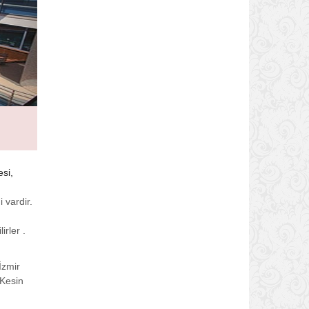
si,
 vardir.
irler .
İzmir
 Kesin