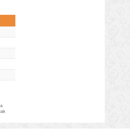
da
acak