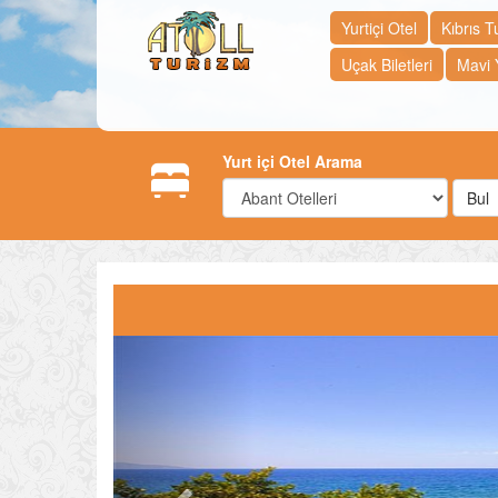
Yurtiçi Otel
Kıbrıs Tu
Uçak Biletleri
Mavi 
Yurt içi Otel Arama
Bul
Previous