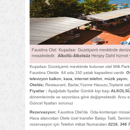
Faustina Otel Kuşadası Guzelçamlı mevkiinde denize
mesafededir.
Alkollü-Alkolsüz
Herşey Dahil hizmet v
Kuşadası Güzelçamlı mevkiinde bulunan otel Milli Par
Faustina Otelde 64 oda 150 yatak kapasitesi vardir.
Ot
televizyon balkon, kasa, internet telefon, müzik yayını
Otelde;
Restaurant, Barlar,Yüzme Havuzu,Toplanti salon
Fiyatlar :
Aşağıdaki fiyatlar Günlük kişi başı
ALKOLS
dönemlerinde ve sezonlara göre değişmektedir. Arzu e
Güncel fiyatları sorunuz
Rezervasyon;
Faustina Otel'de
Oda-kontenjan müsaitl
Hava alanından Otele özel transfer Balayı Tatili, Semin
rezervasyon için Telefon irtibat Numaraları:
0216. 346 7