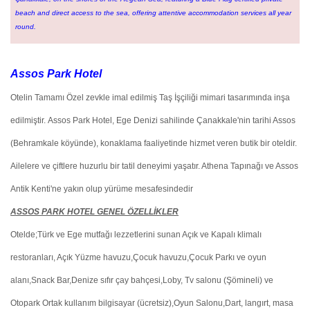
beach and direct access to the sea, offering attentive accommodation services all year
round.
Assos Park Hotel
Otelin Tamamı Özel zevkle imal edilmiş Taş İşçiliği mimari tasarımında inşa
edilmiştir.
Assos Park Hotel, Ege Denizi sahilinde Çanakkale'nin tarihi Assos
(Behramkale köyünde), konaklama faaliyetinde hizmet veren butik bir oteldir.
Ailelere ve çiftlere huzurlu bir tatil deneyimi yaşatır. Athena Tapınağı ve Assos
Antik Kenti'ne yakın olup yürüme mesafesindedir
ASSOS PARK HOTEL GENEL ÖZELLİKLER
Otelde;Türk ve Ege mutfağı lezzetlerini sunan Açık ve Kapalı klimalı
restoranları, Açık Yüzme havuzu,Çocuk havuzu,Çocuk Parkı ve oyun
alanı,Snack Bar,Denize sıfır çay bahçesi,Loby, Tv salonu (Şömineli) ve
Otopark Ortak kullanım bilgisayar (ücretsiz),Oyun Salonu,Dart, langırt, masa