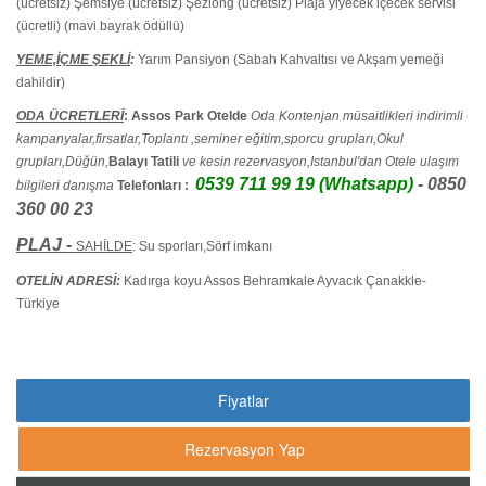
(ücretsiz) Şemsiye (ücretsiz) Şezlong (ücretsiz) Plaja yiyecek içecek servisi
(ücretli) (mavi bayrak ödüllü)
YEME,İÇME ŞEKLİ
:
Yarım Pansiyon (Sabah Kahvaltısı ve Akşam yemeği
dahildir)
ODA ÜCRETLERİ
:
Assos Park Otelde
Oda Kontenjan müsaitlikleri indirimli
kampanyalar,firsatlar,Toplantı ,seminer eğitim,sporcu grupları,Okul
grupları,Düğün,
Balayı Tatili
ve kesin rezervasyon,Istanbul'dan Otele ulaşım
0539 711 99 19 (Whatsapp)
- 0850
bilgileri danışma
Telefonları :
360 00 23
PLAJ -
SAHİLDE
: Su sporları,Sörf imkanı
OTELİN ADRESİ:
Kadırga koyu Assos Behramkale Ayvacık Çanakkle-
Türkiye
Fiyatlar
Rezervasyon Yap