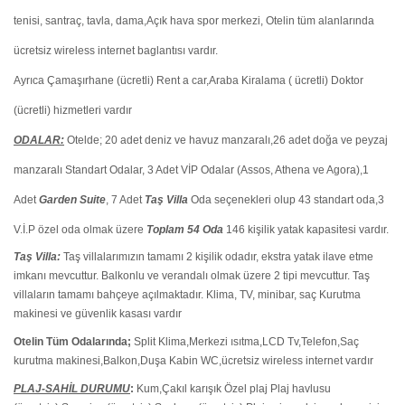
tenisi, santraç, tavla, dama,Açık hava spor merkezi, Otelin tüm alanlarında
ücretsiz wireless internet baglantısı vardır.
Ayrıca Çamaşırhane (ücretli) Rent a car,Araba Kiralama ( ücretli) Doktor
(ücretli) hizmetleri vardır
ODALAR:
Otelde; 20 adet deniz ve havuz manzaralı,26 adet doğa ve peyzaj
manzaralı Standart Odalar, 3 Adet VİP Odalar (Assos, Athena ve Agora),1
Adet
Garden Suite
, 7 Adet
Taş Villa
Oda seçenekleri olup 43 standart oda,3
V.İ.P özel oda olmak üzere
Toplam 54 Oda
146 kişilik yatak kapasitesi vardır.
Taş Villa:
Taş villalarımızın tamamı 2 kişilik odadır, ekstra yatak ilave etme
imkanı mevcuttur. Balkonlu ve verandalı olmak üzere 2 tipi mevcuttur. Taş
villaların tamamı bahçeye açılmaktadır. Klima, TV, minibar, saç Kurutma
makinesi ve güvenlik kasası vardır
Otelin Tüm Odalarında;
Split Klima,Merkezi ısıtma,LCD Tv,Telefon,Saç
kurutma makinesi,Balkon,Duşa Kabin WC,ücretsiz wireless internet vardır
PLAJ-SAHİL DURUMU
:
Kum,Çakıl karışık Özel plaj Plaj havlusu