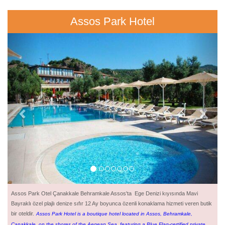
Assos Park Hotel
Previous
Next
Assos Park Otel Çanakkale Behramkale Assos'ta Ege Denizi kıyısında Mavi
Bayraklı özel plajlı denize sıfır 12 Ay boyunca özenli konaklama hizmeti veren butik
bir oteldir.
Assos Park Hotel is a boutique hotel located in Assos, Behramkale,
Çanakkale, on the shores of the Aegean Sea, featuring a Blue Flag-certified private